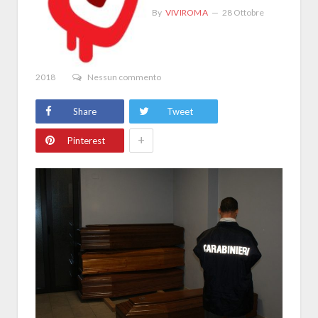
By
VIVIROMA
28 Ottobre
2018
Nessun commento
Share
Tweet
+
Pinterest