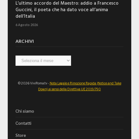
L’ultimo accordo del Maestro: addio a Francesco
Guccini, il poeta che ha dato voce all’anima
dell’Italia
6 Agosto 2026
ARCHIVI
Archivi
© 2026 ViviRoma.tv -
Nota Legale e Rimozione Rapida (Notice and Take
Down) ai sensi della Direttiva UE 2019/790
Chi siamo
Contatti
Store