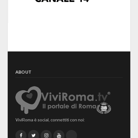
ABOUT
ViviRoma è social, connettiti con noi:
Facebook
Twitter
Instagram
YouTube
TikTok