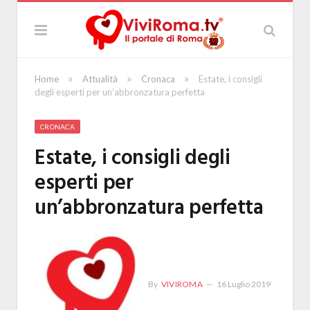
»
»
»
Home
Attualità
Cronaca
Estate, i consigli
degli esperti per un’abbronzatura perfetta
CRONACA
Estate, i consigli degli
esperti per
un’abbronzatura perfetta
By
VIVIROMA
16 Luglio 2019