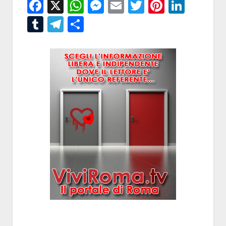
Facebook
X
WhatsApp
Messenger
Email
Twitter
Pintere
Linke
Tumblr
Telegram
Condividi