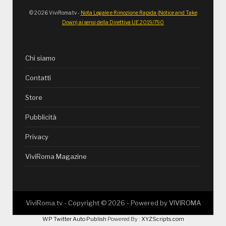
© 2026 ViviRoma.tv -
Nota Legale e Rimozione Rapida (Notice and Take
Down) ai sensi della Direttiva UE 2019/790
Chi siamo
Contatti
Store
Pubblicità
Privacy
ViviRoma Magazine
ViviRoma.tv - Copyright ©
2026
- Powered by
VIVIROMA
WP Twitter Auto Publish
Powered By :
XYZScripts.com