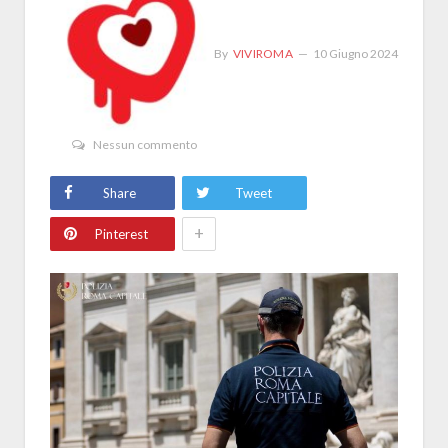
By
VIVIROMA
10 Giugno 2024
Nessun commento
Share
Tweet
+
Pinterest