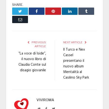
SHARE.
Twitter
Facebook
Pinterest
LinkedIn
Tumblr
Email
PREVIOUS
NEXT ARTICLE
ARTICLE
Il Turco e Nex
“La voce di Iside”,
Cassel
il nuovo libro di
presentano il
Claudia Conte sul
nuovo album
disagio giovanile
Mentalità al
Casilino Sky Park
VIVIROMA
Website
Facebook
Twitter