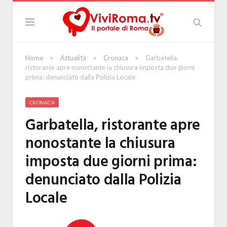
»
»
»
Home
Attualità
Cronaca
Garbatella,
ristorante apre nonostante la chiusura imposta due giorni
prima: denunciato dalla Polizia Locale
CRONACA
Garbatella, ristorante apre
nonostante la chiusura
imposta due giorni prima:
denunciato dalla Polizia
Locale