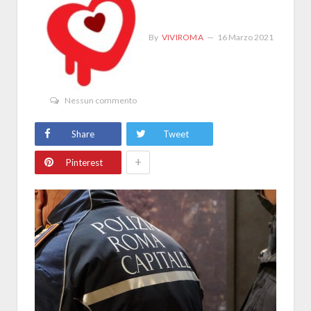
By
VIVIROMA
16 Marzo 2021
Nessun commento
Share
Tweet
+
Pinterest