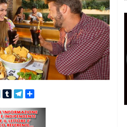
r
er
nterest
LinkedIn
Tumblr
Telegram
Condividi