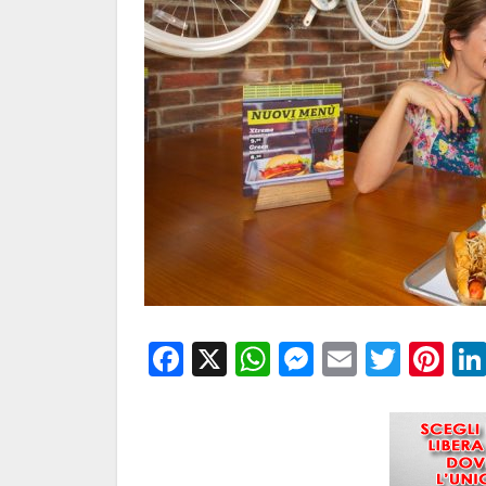
Facebook
X
WhatsApp
Messenge
Email
Twitt
Pi