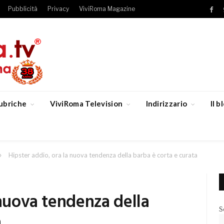
Pubblicità
Privacy
ViviRoma Magazine
Fac
ubriche
ViviRoma Television
Indirizzario
Il 
»
Hipster addio, ora la nuova tendenza della barba è corta e curata
 nuova tendenza della
S
a