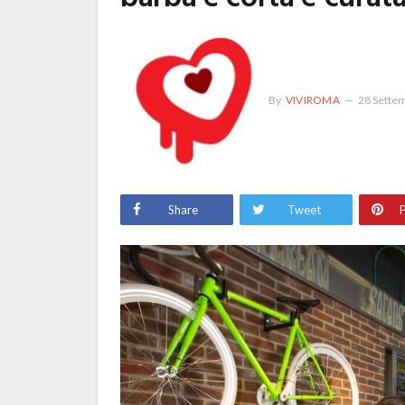
By
VIVIROMA
28 Sette
Share
Tweet
P