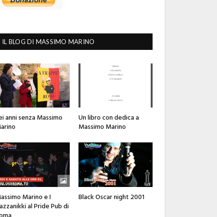
IL BLOG DI MASSIMO MARINO
ei anni senza Massimo
Un libro con dedica a
arino
Massimo Marino
assimo Marino e I
Black Oscar night 2001
azzanikki al Pride Pub di
oma