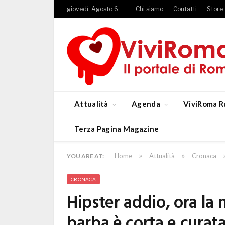
giovedì, Agosto 6
Chi siamo
Contatti
Store
Attualità
Agenda
ViviRoma R
Terza Pagina Magazine
»
»
Home
Attualità
Cronaca
YOU ARE AT:
CRONACA
Hipster addio, ora la
barba è corta e curat