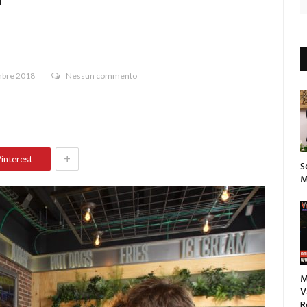
mbre 2018
Nessun commento
+
interest
S
M
M
V
R