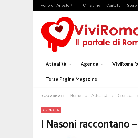
venerdì, Agosto 7
Chi siamo
Contatti
Store
Attualità
Agenda
ViviRoma R
Terza Pagina Magazine
»
»
Home
Attualità
Cronaca
YOU ARE AT:
CRONACA
I Nasoni raccontano – 