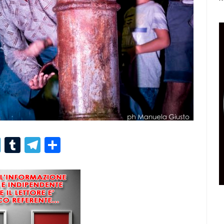
r
er
nterest
LinkedIn
Tumblr
Telegram
Condividi