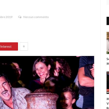
mbre 2019
Nessun commento
+
interest
S
M
M
V
R