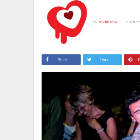
By
VIVIROMA
17 Sette
Share
Tweet
P