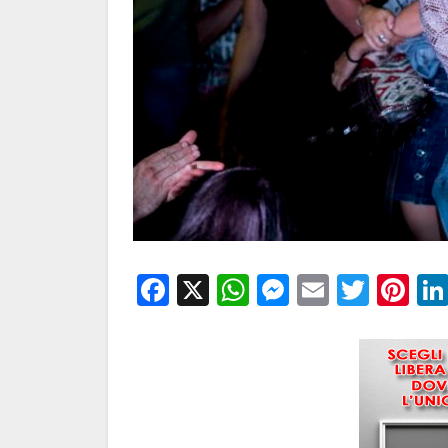
Facebook
X
WhatsApp
Messenge
Email
Twitt
Pi