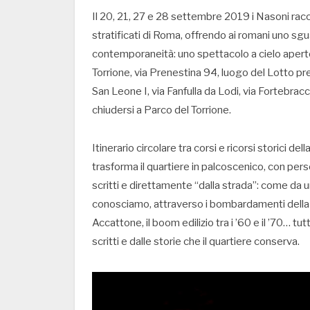
Il 20, 21, 27 e 28 settembre 2019 i Nasoni racc
stratificati di Roma, offrendo ai romani uno sgu
contemporaneità: uno spettacolo a cielo aperto 
Torrione, via Prenestina 94, luogo del Lotto pre
San Leone I, via Fanfulla da Lodi, via Fortebrac
chiudersi a Parco del Torrione.
Itinerario circolare tra corsi e ricorsi storici de
trasforma il quartiere in palcoscenico, con per
scritti e direttamente “dalla strada”: come da un
conosciamo, attraverso i bombardamenti della 
Accattone, il boom edilizio tra i ’60 e il ’70… tu
scritti e dalle storie che il quartiere conserva.