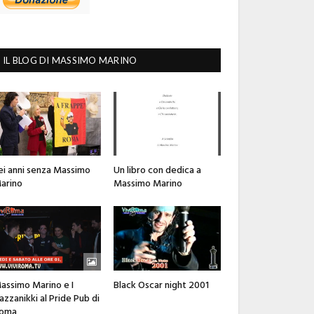
IL BLOG DI MASSIMO MARINO
ei anni senza Massimo
Un libro con dedica a
arino
Massimo Marino
assimo Marino e I
Black Oscar night 2001
azzanikki al Pride Pub di
oma