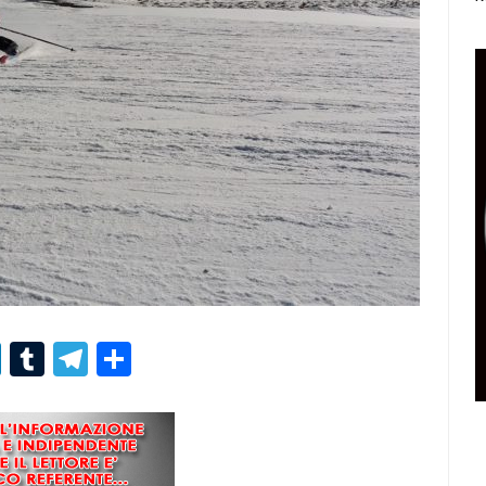
r
er
nterest
LinkedIn
Tumblr
Telegram
Condividi