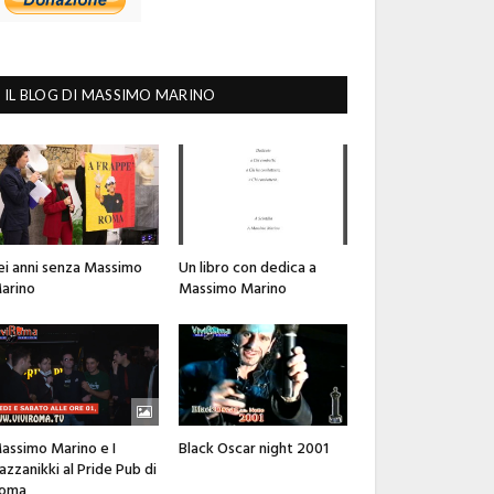
IL BLOG DI MASSIMO MARINO
ei anni senza Massimo
Un libro con dedica a
arino
Massimo Marino
assimo Marino e I
Black Oscar night 2001
azzanikki al Pride Pub di
oma