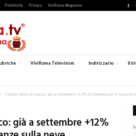
Pubblicità
Privacy
ViviRoma Magazine
Fac
ubriche
ViviRoma Television
Indirizzario
Il 
»
I single vanno in bianco: già a settembre +12% di richieste per le vacanze s
nco: già a settembre +12%
S
canze sulla neve