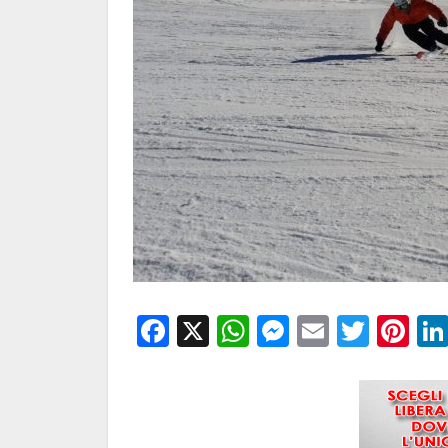
Facebook
X
WhatsApp
Messenge
Email
Twitt
Pi