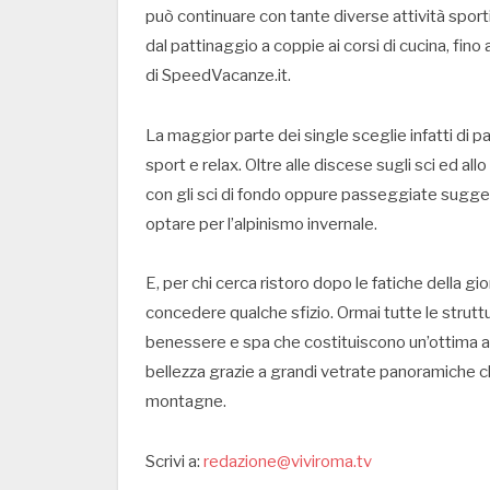
può continuare con tante diverse attività sporti
dal pattinaggio a coppie ai corsi di cucina, fino
di SpeedVacanze.it.
La maggior parte dei single sceglie infatti di p
sport e relax. Oltre alle discese sugli sci ed al
con gli sci di fondo oppure passeggiate suggest
optare per l’alpinismo invernale.
E, per chi cerca ristoro dopo le fatiche della gi
concedere qualche sfizio. Ormai tutte le strutt
benessere e spa che costituiscono un’ottima alte
bellezza grazie a grandi vetrate panoramiche ch
montagne.
Scrivi a:
redazione@viviroma.tv