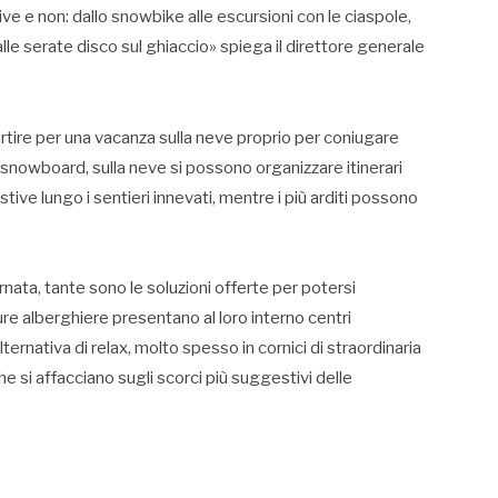
ve e non: dallo snowbike alle escursioni con le ciaspole,
 alle serate disco sul ghiaccio» spiega il direttore generale
artire per una vacanza sulla neve proprio per coniugare
lo snowboard, sulla neve si possono organizzare itinerari
ive lungo i sentieri innevati, mentre i più arditi possono
ornata, tante sono le soluzioni offerte per potersi
ure alberghiere presentano al loro interno centri
rnativa di relax, molto spesso in cornici di straordinaria
e si affacciano sugli scorci più suggestivi delle