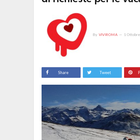
By
VIVIROMA
1 Ottobr
Share
Tweet
P