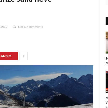
e 2019
Nessun commento
+
interest
S
M
M
V
R