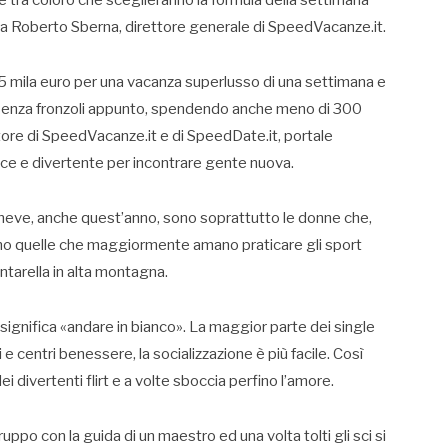
e tra coloro che sceglieranno la formula della settimana
zza Roberto Sberna, direttore generale di SpeedVacanze.it.
5 mila euro per una vacanza superlusso di una settimana e
ls, senza fronzoli appunto, spendendo anche meno di 300
re di SpeedVacanze.it e di SpeedDate.it, portale
loce e divertente per incontrare gente nuova.
a neve, anche quest’anno, sono soprattutto le donne che,
o quelle che maggiormente amano praticare gli sport
ntarella in alta montagna.
ignifica «andare in bianco». La maggior parte dei single
i e centri benessere, la socializzazione è più facile. Così
divertenti flirt e a volte sboccia perfino l’amore.
uppo con la guida di un maestro ed una volta tolti gli sci si