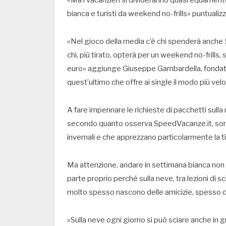
«Ma i vacanzieri si divideranno quasi equament
bianca e turisti da weekend no-frills» puntuali
«Nel gioco della media c’è chi spenderà anche 
chi, più tirato, opterà per un weekend no-fril
euro» aggiunge Giuseppe Gambardella, fondato
quest’ultimo che offre ai single il modo più ve
A fare impennare le richieste di pacchetti sull
secondo quanto osserva SpeedVacanze.it, son
invernali e che apprezzano particolarmente la ti
Ma attenzione, andare in settimana bianca non s
parte proprio perché sulla neve, tra lezioni di sc
molto spesso nascono delle amicizie, spesso dei 
«Sulla neve ogni giorno si può sciare anche in gr