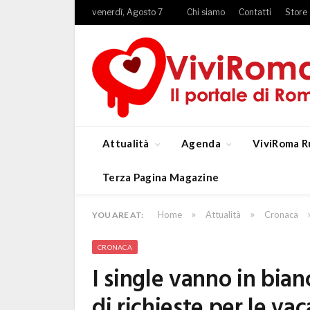
venerdì, Agosto 7
Chi siamo
Contatti
Store
Attualità
Agenda
ViviRoma R
Terza Pagina Magazine
»
»
Home
Attualità
Cronaca
YOU ARE AT:
CRONACA
I single vanno in bia
di richieste per le va