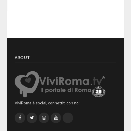
ABOUT
ViviRoma è social, connettiti con noi:
Facebook
Twitter
Instagram
YouTube
TikTok