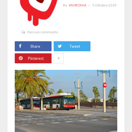
By
VIVIROMA
5 Ottobre 2019
Nessun commento
Share
Tweet
+
Pinterest