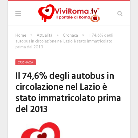
»
»
»
Home
Attualità
Cronaca
Il 74,6% degli
autobus in circolazione nel Lazio è stato immatricolato
prima del 2013
CRONACA
Il 74,6% degli autobus in
circolazione nel Lazio è
stato immatricolato prima
del 2013