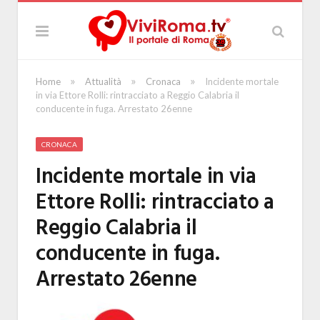
»
»
»
Home
Attualità
Cronaca
Incidente mortale
in via Ettore Rolli: rintracciato a Reggio Calabria il
conducente in fuga. Arrestato 26enne
CRONACA
Incidente mortale in via
Ettore Rolli: rintracciato a
Reggio Calabria il
conducente in fuga.
Arrestato 26enne