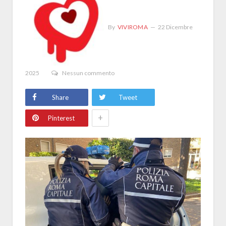
By
VIVIROMA
22 Dicembre
2025
Nessun commento
Share
Tweet
+
Pinterest