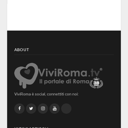
ABOUT
ViviRoma è social, connettiti con noi:
Facebook
Twitter
Instagram
YouTube
TikTok