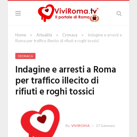
»
»
»
Home
Attualità
Cronaca
Indagine e arresti a
Roma per traffico illecito di rifiuti e roghi tossici
CRONACA
Indagine e arresti a Roma
per traffico illecito di
rifiuti e roghi tossici
By
VIVIROMA
17 Gennaio