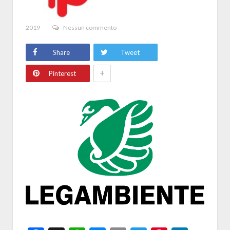
2019
Nessun commento
Share
Tweet
+
Pinterest