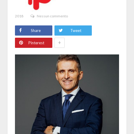
2018
Nessun commento
Share
Tweet
+
Pinterest