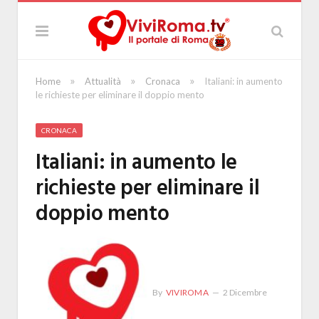
»
»
»
Home
Attualità
Cronaca
Italiani: in aumento
le richieste per eliminare il doppio mento
CRONACA
Italiani: in aumento le
richieste per eliminare il
doppio mento
By
VIVIROMA
2 Dicembre