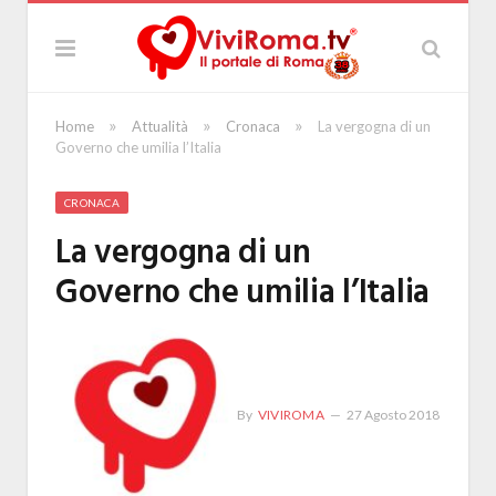
»
»
»
Home
Attualità
Cronaca
La vergogna di un
Governo che umilia l’Italia
CRONACA
La vergogna di un
Governo che umilia l’Italia
By
VIVIROMA
27 Agosto 2018