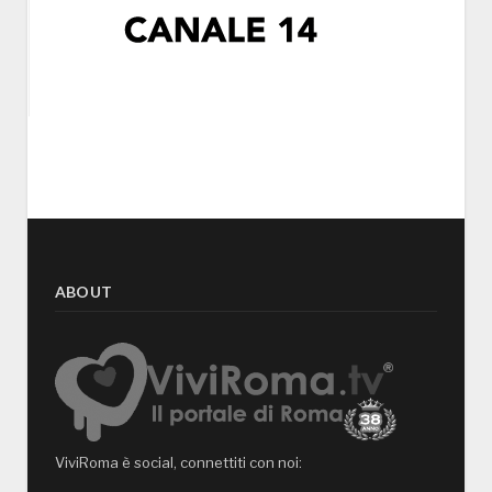
ABOUT
ViviRoma è social, connettiti con noi: