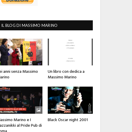
IL BLOG DI MASSIMO MARINO
ei anni senza Massimo
Un libro con dedica a
arino
Massimo Marino
assimo Marino e I
Black Oscar night 2001
azzanikki al Pride Pub di
oma