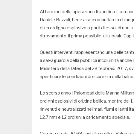
Al termine delle operazioni di bonifica il coma
Daniele Bazzali, tiene a raccomandare a chiunq
di un ordigno esplosivo o parti di esso, di non 
ritrovamento, il prima possibile, alla locale Capit
Questi interventi rappresentano una delle tant
a salvaguardia della pubblica incolumità anche 
Ministero della Difesa del 28 febbraio 2017, s
ripristinare le condizioni di sicurezza della balne
Lo scorso anno i Palombari della Marina Milita
ordigni esplosivi di origine bellica, mentre dal
rinvenuti e neutralizzati nei mari, fiumi e laghi ita
12,7 mm e 12 ordigni a caricamento speciale.
Con una storia di 169 anni alle spalle, i Palom