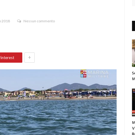
o 2018
Nessun commento
+
interest
S
M
M
V
R