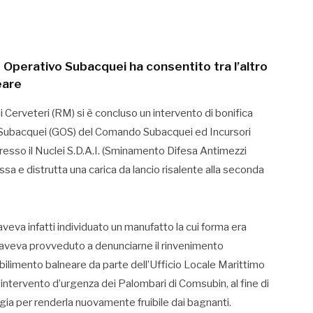
 Operativo Subacquei ha consentito tra l’altro
eare
 Cerveteri (RM) si è concluso un intervento di bonifica
 Subacquei (GOS) del Comando Subacquei ed Incursori
sso il Nuclei S.D.A.I. (Sminamento Difesa Antimezzi
ossa e distrutta una carica da lancio risalente alla seconda
va infatti individuato un manufatto la cui forma era
e aveva provveduto a denunciarne il rinvenimento
tabilimento balneare da parte dell’Ufficio Locale Marittimo
l’intervento d’urgenza dei Palombari di Comsubin, al fine di
aggia per renderla nuovamente fruibile dai bagnanti.