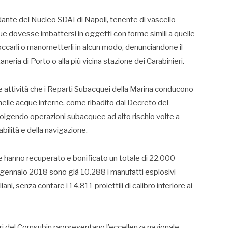
ndante del Nucleo SDAI di Napoli, tenente di vascello
ue dovesse imbattersi in oggetti con forme simili a quelle
toccarli o manometterli in alcun modo, denunciandone il
aneria di Porto o alla più vicina stazione dei Carabinieri.
e attività che i Reparti Subacquei della Marina conducono
nelle acque interne, come ribadito dal Decreto del
volgendo operazioni subacquee ad alto rischio volte a
abilità e della navigazione.
re hanno recuperato e bonificato un totale di 22.000
 1 gennaio 2018 sono già 10.288 i manufatti esplosivi
liani, senza contare i 14.811 proiettili di calibro inferiore ai
bari del Comsubin rappresentano l’eccellenza nazionale