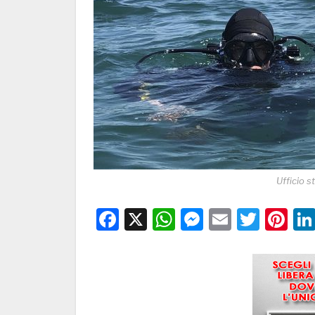
Ufficio s
Facebook
X
WhatsApp
Messenge
Email
Twitt
Pi