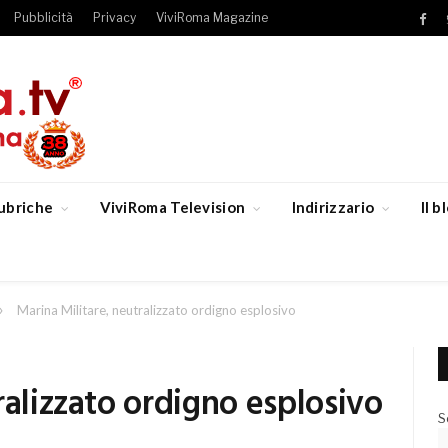
Pubblicità
Privacy
ViviRoma Magazine
Fac
ubriche
ViviRoma Television
Indirizzario
Il 
»
Marina Militare, neutralizzato ordigno esplosivo
ralizzato ordigno esplosivo
S