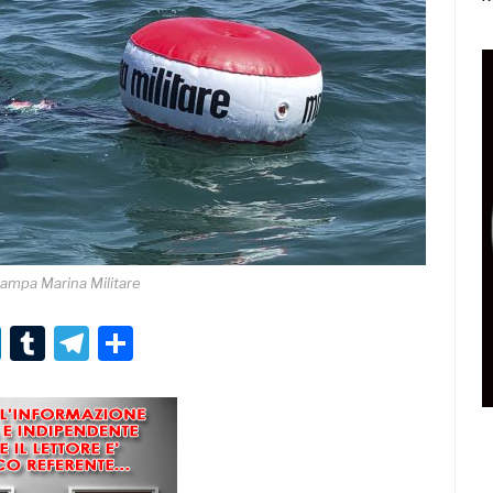
tampa Marina Militare
r
er
nterest
LinkedIn
Tumblr
Telegram
Condividi