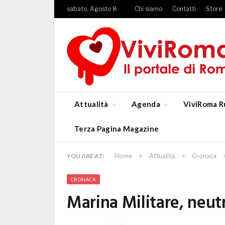
sabato, Agosto 8
Chi siamo
Contatti
Store
Attualità
Agenda
ViviRoma R
Terza Pagina Magazine
»
»
Home
Attualità
Cronaca
YOU ARE AT:
CRONACA
Marina Militare, neut