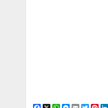
Facebook
X
WhatsApp
Messenge
Email
Twitt
Pi