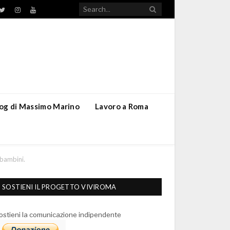
TikTok
ebook
Twitter
Instagram
YouTube
blog di Massimo Marino
Lavoro a Roma
 bambini.
SOSTIENI IL PROGETTO VIVIROMA
ostieni la comunicazione indipendente