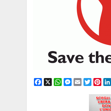
Facebook
X
WhatsApp
Messenge
Email
Twitt
Pi