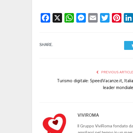
Facebook
X
WhatsApp
Messenge
Email
Twitt
Pi
SHARE.
PREVIOUS ARTICL
Turismo digitale: SpeedVacanze.it, Itali
leader mondial
VIVIROMA
Il Gruppo ViviRoma fondato d
ampliarsi nel tempo in un mag