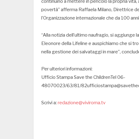
continuino a mettere in pericolo la propria vita,
povertà” afferma Raffaela Milano, Direttrice d
l’Organizzazione internazionale che da 100 anni l
“Alla notizia dell’ultimo naufragio, si aggiunge
Eleonore della Lifeline e auspichiamo che si tr
nella gestione dei salvataggi in mare”, conclud
Per ulteriori informazioni:
Ufficio Stampa Save the ChildrenTel 06-
48070023/63/81/82ufficiostampa@savethechi
Scrivi a:
redazione@viviroma.tv