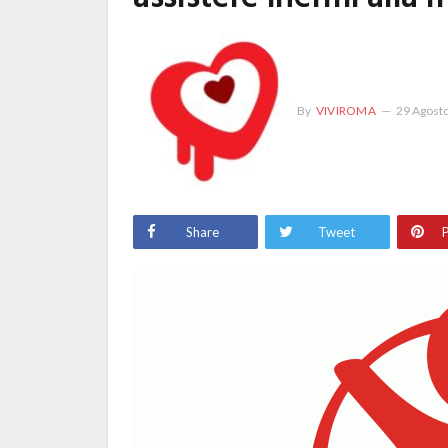
By
VIVIROMA
29 Agost
Share
Tweet
P