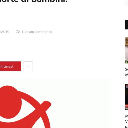
o 2019
Nessun commento
+
interest
S
M
M
V
R