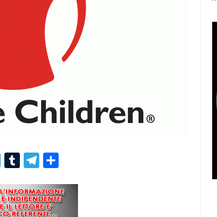
r
er
nterest
LinkedIn
Tumblr
Telegram
Condividi