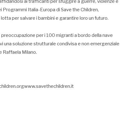
 affidandosi ai trafficanti per sfuggire a guerre, violenze e
ei Programmi Italia-Europa di Save the Children,
otta per salvare i bambini e garantire loro un futuro.
 la preoccupazione per i 100 migranti a bordo della nave
ovi una soluzione strutturale condivisa e non emergenziale
e Raffaela Milano.
ldren.orgwww.savethechildren.it