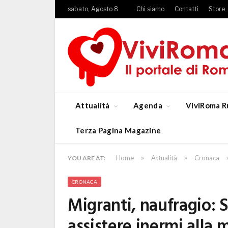
sabato, Agosto 8
Chi siamo
Contatti
Store
Attualità
Agenda
ViviRoma R
Terza Pagina Magazine
»
»
Home
Attualità
Cronaca
YOU ARE AT:
CRONACA
Migranti, naufragio: 
assistere inermi alla 