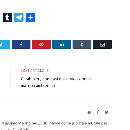
r
er
nterest
LinkedIn
Tumblr
Telegram
Condividi
Twitter
Facebook
Pinterest
LinkedIn
Tumblr
Email
E
NEXT ARTICLE
a
Carabinieri, contrasto alle violazioni in
e
materia ambientale
Website
Facebook
Twitter
a Massimo Marino nel 1988, nasce come giornale murale per
azine, TV e WEB.