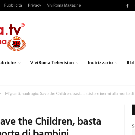
Pubblicità
Privacy
ViviRoma Magazine
Fac
ubriche
ViviRoma Television
Indirizzario
Il 
»
Migranti, naufragio: Save the Children, basta assistere inermi alla morte di
Save the Children, basta
S
morte di bambini.