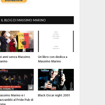
IL BLOG DI MASSIMO MARINO
ei anni senza Massimo
Un libro con dedica a
arino
Massimo Marino
assimo Marino e I
Black Oscar night 2001
azzanikki al Pride Pub di
oma