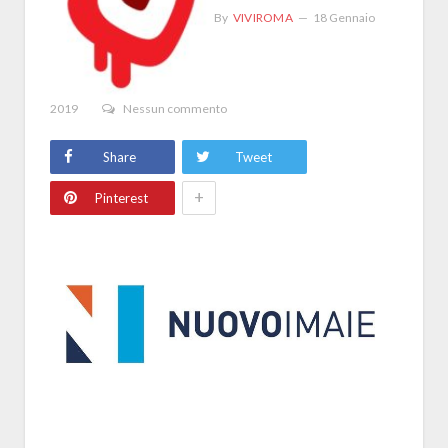
By
VIVIROMA
18 Gennaio
2019
Nessun commento
Share
Tweet
+
Pinterest