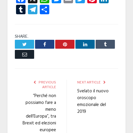
Tumblr
Telegram
Condividi
SHARE.
Twitter
Facebook
Pinterest
LinkedIn
Tumblr
Email
PREVIOUS
NEXT ARTICLE
ARTICLE
Svelato il nuovo
“Perché non
oroscopo
possiamo fare a
emozionale del
meno
2019
dell’Europa”, tra
Brexit ed elezioni
europee