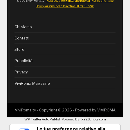
© 2026 ViviRoma.tv -
Nota Legale e Rimozione Rapida (Notice and Take
Down) ai sensi della Direttiva UE 2019/790
Chi siamo
Contatti
Store
Pubblicità
Privacy
ViviRoma Magazine
ViviRoma.tv - Copyright ©
2026
- Powered by
VIVIROMA
WP Twitter Auto Publish
Powered By :
XYZScripts.com
Le tue preferenze relative alla