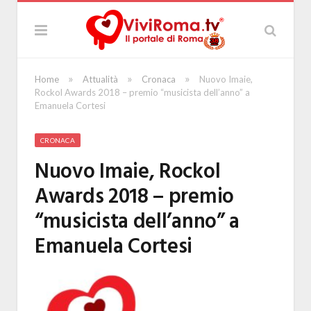
»
»
»
Home
Attualità
Cronaca
Nuovo Imaie,
Rockol Awards 2018 – premio “musicista dell’anno” a
Emanuela Cortesi
CRONACA
Nuovo Imaie, Rockol
Awards 2018 – premio
“musicista dell’anno” a
Emanuela Cortesi