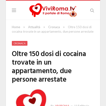
»
»
»
Home
Attualità
Cronaca
Oltre 150 dosi di
cocaina trovate in un appartamento, due persone arrestate
CRONACA
Oltre 150 dosi di cocaina
trovate in un
appartamento, due
persone arrestate
By
VIVIROMA
11 Febbraio