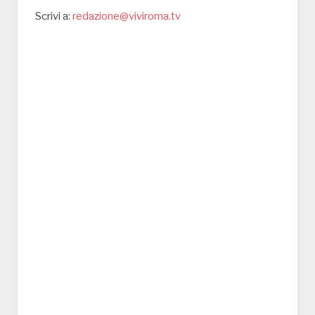
Scrivi a:
redazione@viviroma.tv