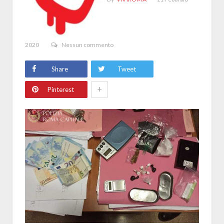
2020
Nessun commento
Share
Tweet
+
Pinterest