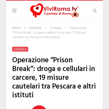
»
»
»
Home
Attualità
Cronaca
Operazione
“Prison Break”: droga e cellulari in carcere, 19 misure
cautelari tra Pescara e altri istituti
CRONACA
Operazione “Prison
Break”: droga e cellulari in
carcere, 19 misure
cautelari tra Pescara e altri
istituti