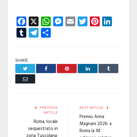
Facebook
X
WhatsApp
Messenger
Email
Twitter
Pintere
Linke
Tumblr
Telegram
Condividi
SHARE.
Twitter
Facebook
Pinterest
LinkedIn
Tumblr
Email
PREVIOUS
NEXT ARTICLE
ARTICLE
Premio Anna
Roma, locale
Magnani 2026: a
sequestrato in
Roma la XII
zona Tuscolana: