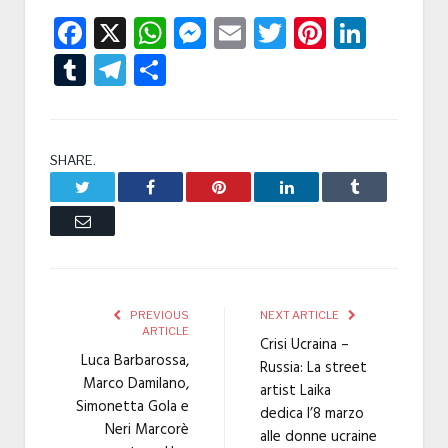
Facebook
X
WhatsApp
Messenger
Email
Twitter
Pintere
Linke
Tumblr
Telegram
Condividi
SHARE.
Twitter
Facebook
Pinterest
LinkedIn
Tumblr
Email
PREVIOUS
NEXT ARTICLE
ARTICLE
Crisi Ucraina –
Luca Barbarossa,
Russia: La street
Marco Damilano,
artist Laika
Simonetta Gola e
dedica l’8 marzo
Neri Marcorè
alle donne ucraine