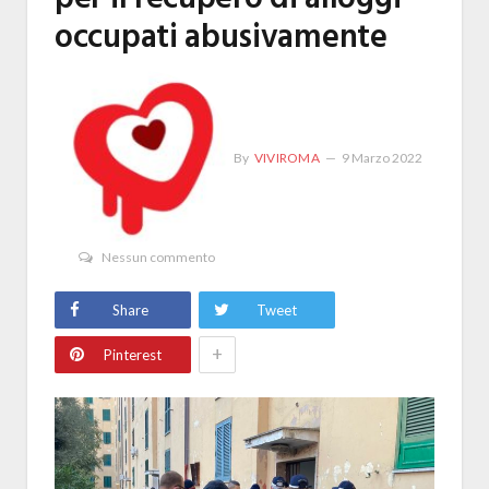
occupati abusivamente
By
VIVIROMA
9 Marzo 2022
Nessun commento
Share
Tweet
+
Pinterest