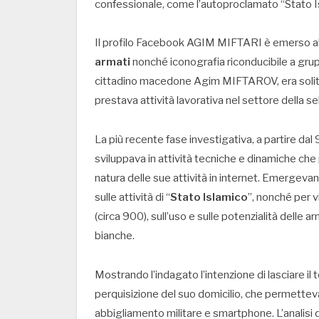
confessionale, come l’autoproclamato “Stato I
Il profilo Facebook AGIM MIFTARI è emerso al
armati
nonché iconografia riconducibile a grupp
cittadino macedone Agim MIFTAROV, era solito re
prestava attività lavorativa nel settore della sel
La più recente fase investigativa, a partire dal 
sviluppava in attività tecniche e dinamiche che 
natura delle sue attività in internet. Emergevano,
sulle attività di “
Stato Islamico
”, nonché per v
(circa 900), sull’uso e sulle potenzialità delle 
bianche.
Mostrando l’indagato l’intenzione di lasciare il te
perquisizione del suo domicilio, che permetteva
abbigliamento militare e smartphone. L’analisi d