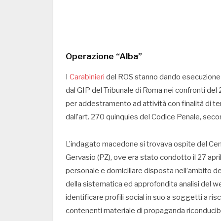
Operazione “Alba”
I
Carabinieri
del ROS stanno dando esecuzione a
dal GIP del Tribunale di Roma nei confronti d
per addestramento ad attività con finalità di t
dall’art. 270 quinquies del Codice Penale, se
L’indagato macedone si trovava ospite del Cent
Gervasio (PZ), ove era stato condotto il 27 ap
personale e domiciliare disposta nell’ambito de
della sistematica ed approfondita analisi del w
identificare profili social in suo a soggetti a ris
contenenti materiale di propaganda riconducibil