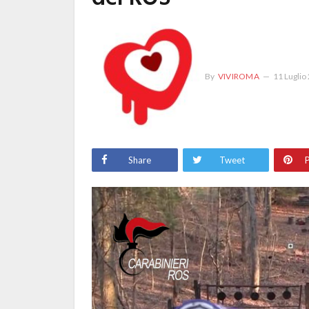
By
VIVIROMA
11 Luglio
Share
Tweet
P