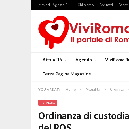
giovedì, Agosto 6
Chi siamo
Contatti
Store
Attualità
Agenda
ViviRoma R
Terza Pagina Magazine
»
»
Home
Attualità
Cronaca
YOU ARE AT:
CRONACA
Ordinanza di custodia
del ROS