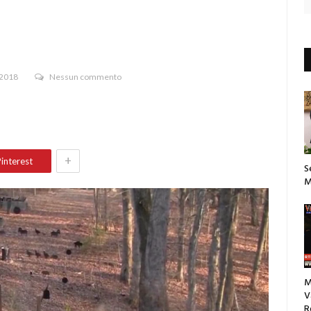
 2018
Nessun commento
+
interest
S
M
M
V
R