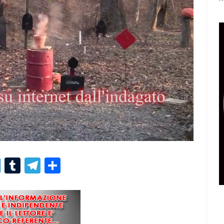
r
er
nterest
LinkedIn
Tumblr
Telegram
Condividi