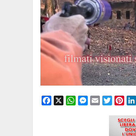
Facebook
X
WhatsApp
Messenge
Email
Twitt
Pi