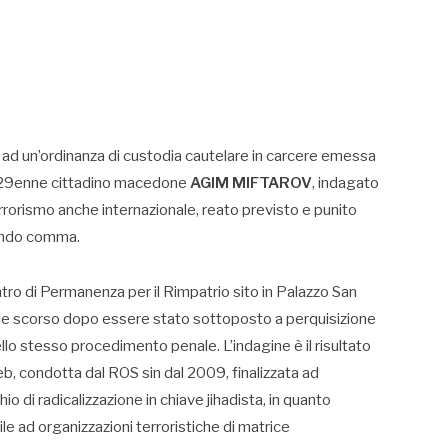
d un’ordinanza di custodia cautelare in carcere emessa
el 29enne cittadino macedone
AGIM MIFTAROV
, indagato
errorismo anche internazionale, reato previsto e punito
condo comma.
ro di Permanenza per il Rimpatrio sito in Palazzo San
rile scorso dopo essere stato sottoposto a perquisizione
llo stesso procedimento penale. L’indagine è il risultato
eb, condotta dal ROS sin dal 2009, finalizzata ad
chio di radicalizzazione in chiave jihadista, in quanto
e ad organizzazioni terroristiche di matrice