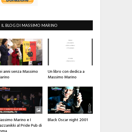
IL BLOG DI MASSIMO MARINO
ei anni senza Massimo
Un libro con dedica a
arino
Massimo Marino
assimo Marino e I
Black Oscar night 2001
azzanikki al Pride Pub di
oma