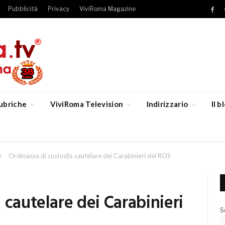
Pubblicità
Privacy
ViviRoma Magazine
Fac
ubriche
ViviRoma Television
Indirizzario
Il 
»
Ordinanza di custodia cautelare dei Carabinieri del ROS
 cautelare dei Carabinieri
S