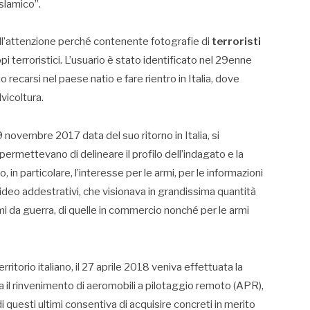
slamico”.
l’attenzione perché contenente fotografie di
terroristi
i terroristici. L’usuario è stato identificato nel 29enne
carsi nel paese natio e fare rientro in Italia, dove
vicoltura.
9 novembre 2017 data del suo ritorno in Italia, si
permettevano di delineare il profilo dell’indagato e la
 in particolare, l’interesse per le armi, per le informazioni
ideo addestrativi, che visionava in grandissima quantità
armi da guerra, di quelle in commercio nonché per le armi
rritorio italiano, il 27 aprile 2018 veniva effettuata la
 il rinvenimento di aeromobili a pilotaggio remoto (APR),
i questi ultimi consentiva di acquisire concreti in merito