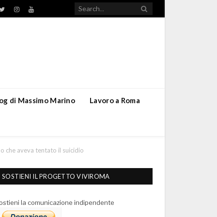
TikTok
ebook
Twitter
Instagram
YouTube
blog di Massimo Marino
Lavoro a Roma
o che aveva tentato il suicidio
SOSTIENI IL PROGETTO VIVIROMA
ostieni la comunicazione indipendente