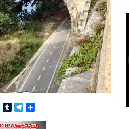
r
er
nterest
LinkedIn
Tumblr
Telegram
Condividi