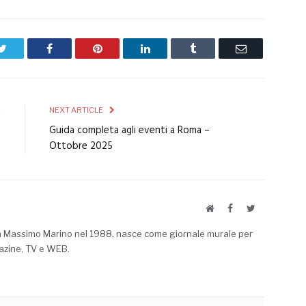
Twitter
Facebook
Pinterest
LinkedIn
Tumblr
Email
E
NEXT ARTICLE
e
Guida completa agli eventi a Roma –
5
Ottobre 2025
Website
Facebook
Twitter
a Massimo Marino nel 1988, nasce come giornale murale per
azine, TV e WEB.