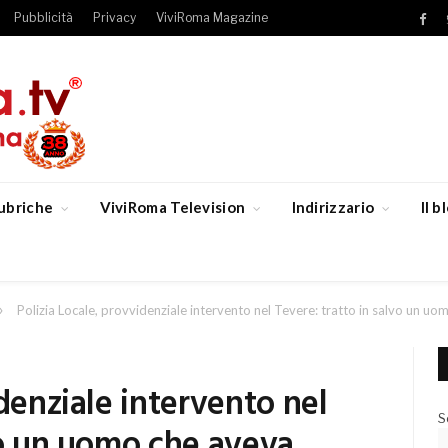
Pubblicità
Privacy
ViviRoma Magazine
Fac
ubriche
ViviRoma Television
Indirizzario
Il 
»
Polizia Locale, provvidenziale intervento nel Tevere: tratto in salvo un uom
denziale intervento nel
S
vo un uomo che aveva