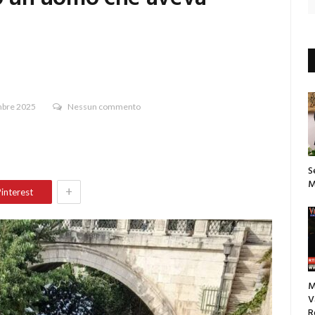
mbre 2025
Nessun commento
S
M
+
interest
M
V
R