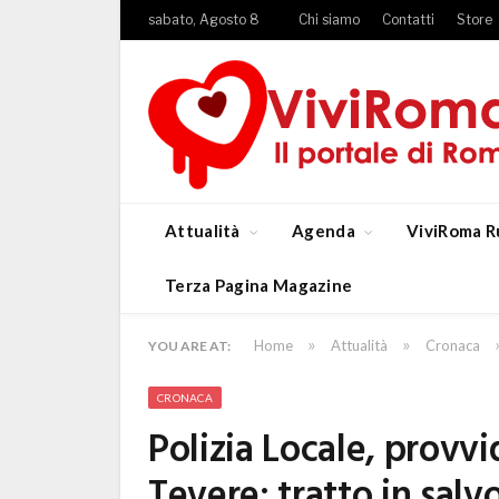
sabato, Agosto 8
Chi siamo
Contatti
Store
Attualità
Agenda
ViviRoma R
Terza Pagina Magazine
»
»
Home
Attualità
Cronaca
YOU ARE AT:
CRONACA
Polizia Locale, provvi
Tevere: tratto in sal