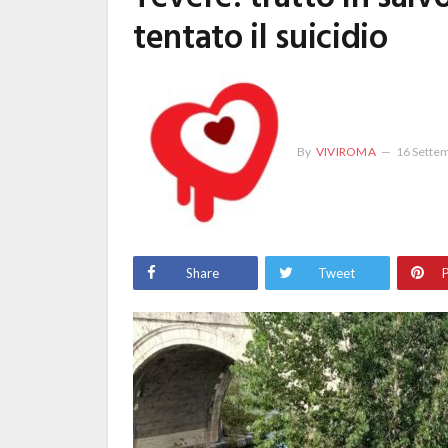
tentato il suicidio
By
VIVIROMA
16 Sette
Share
Tweet
P