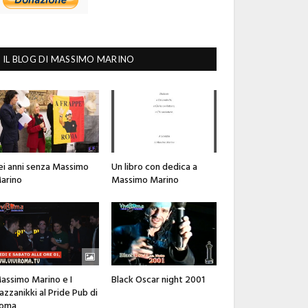
IL BLOG DI MASSIMO MARINO
ei anni senza Massimo
Un libro con dedica a
arino
Massimo Marino
assimo Marino e I
Black Oscar night 2001
azzanikki al Pride Pub di
oma