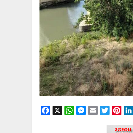
Facebook
X
WhatsApp
Messenge
Email
Twitt
Pi