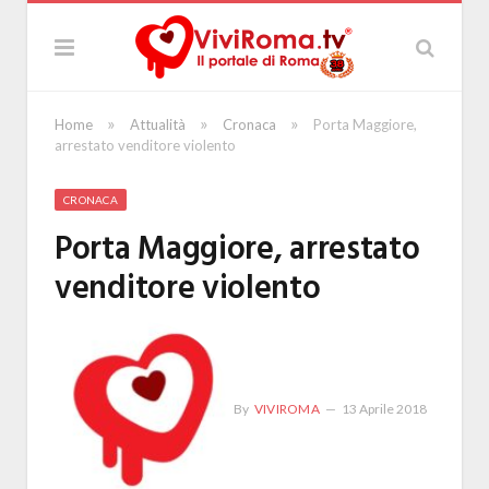
»
»
»
Home
Attualità
Cronaca
Porta Maggiore,
arrestato venditore violento
CRONACA
Porta Maggiore, arrestato
venditore violento
By
VIVIROMA
13 Aprile 2018