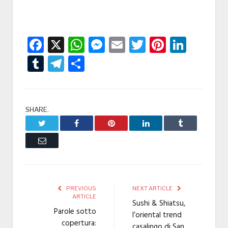
Facebook
X
WhatsApp
Messenger
Email
Twitter
Pintere
Linke
Tumblr
Telegram
Condividi
SHARE.
Twitter
Facebook
Pinterest
LinkedIn
Tumblr
Email
PREVIOUS
NEXT ARTICLE
ARTICLE
Sushi & Shiatsu,
Parole sotto
l’oriental trend
copertura:
casalingo di San