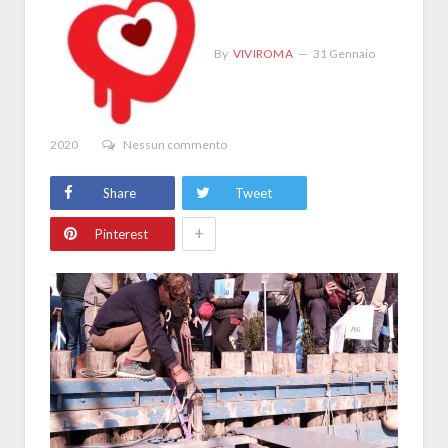
By
VIVIROMA
31 Gennaio
2020
Nessun commento
Share
Tweet
+
Pinterest