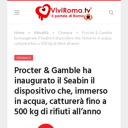
»
»
»
Home
Attualità
Cronaca
Procter & Gamble
ha inaugurato il Seabin il dispositivo che, immerso in acqua,
catturerà fino a 500 kg di rifiuti all’anno
CRONACA
Procter & Gamble ha
inaugurato il Seabin il
dispositivo che, immerso
in acqua, catturerà fino a
500 kg di rifiuti all’anno