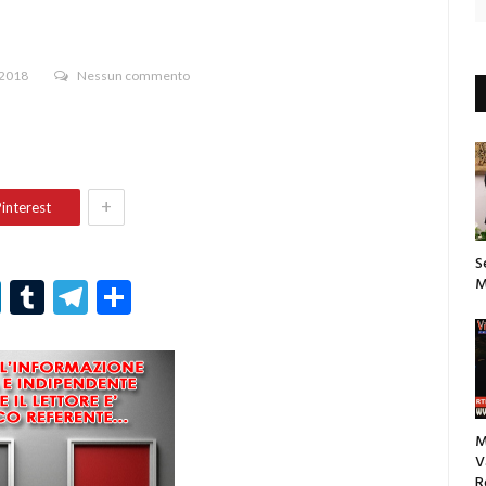
 2018
Nessun commento
+
interest
S
M
r
er
nterest
LinkedIn
Tumblr
Telegram
Condividi
M
V
R