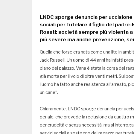
LNDC sporge denuncia per uccisione di
sociali per tutelare il figlio del padre-ki
Rosati: società sempre più violenta 
più severe ma anche prevenzione, sen
Quella che forse era nata come una lite in ambito
Jack Russell. Un uomo di 44 anni ha infatti pres
piano del palazzo. Vana è stata la corsa del ra
già morta per il volo di oltre venti metri. Sul pos
l’uomo ha fatto anche resistenza all’arresto, pi
un cane”.
Chiaramente, LNDC sporge denuncia per uccision
penale, che prevede la reclusione da quattro m
per crudeltà e senza necessità, ma si interroga 
servizi sociali a sostegno del ragazzo per tutel