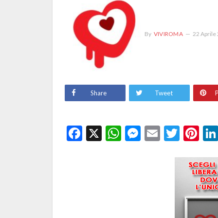
By
VIVIROMA
22 Aprile
Share
Tweet
P
Facebook
X
WhatsApp
Messenge
Email
Twitt
Pi