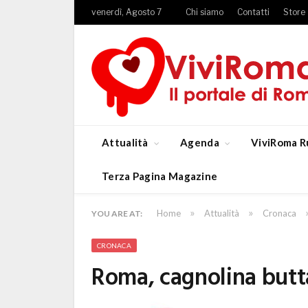
venerdì, Agosto 7
Chi siamo
Contatti
Store
Attualità
Agenda
ViviRoma R
Terza Pagina Magazine
»
»
Home
Attualità
Cronaca
YOU ARE AT:
CRONACA
Roma, cagnolina butta