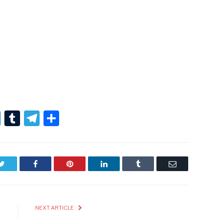
r
er
nterest
LinkedIn
Tumblr
Telegram
Condividi
Twitter
Facebook
Pinterest
LinkedIn
Tumblr
Email
E
NEXT ARTICLE