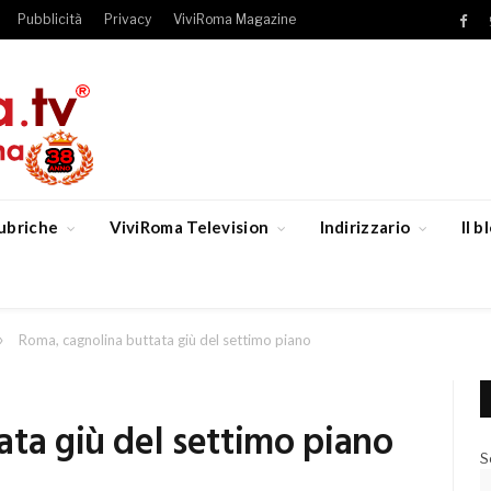
Pubblicità
Privacy
ViviRoma Magazine
Fac
ubriche
ViviRoma Television
Indirizzario
Il 
»
Roma, cagnolina buttata giù del settimo piano
ta giù del settimo piano
S