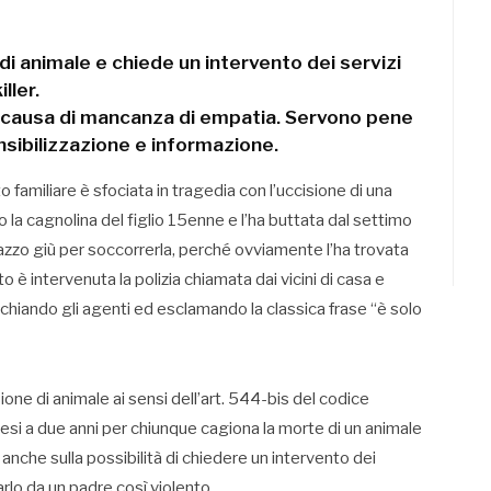
 animale e chiede un intervento dei servizi
ller.
a causa di mancanza di empatia. Servono pene
sibilizzazione e informazione.
 familiare è sfociata in tragedia con l’uccisione di una
o la cagnolina del figlio 15enne e l’ha buttata dal settimo
gazzo giù per soccorrerla, perché ovviamente l’ha trovata
to è intervenuta la polizia chiamata dai vicini di casa e
cchiando gli agenti ed esclamando la classica frase “è solo
e di animale ai sensi dell’art. 544-bis del codice
esi a due anni per chiunque cagiona la morte di un animale
anche sulla possibilità di chiedere un intervento dei
arlo da un padre così violento.