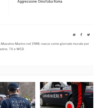
a
Aggressione Omofoba Roma
3
à
Website
Facebook
Twitter
a Massimo Marino nel 1988, nasce come giornale murale per
azine, TV e WEB.