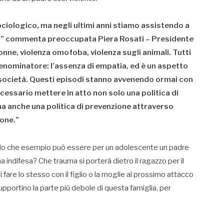
ciologico, ma negli ultimi anni stiamo assistendo a
e,” commenta preoccupata Piera Rosati – Presidente
nne, violenza omofoba, violenza sugli animali. Tutti
nominatore: l’assenza di empatia, ed è un aspetto
società. Questi episodi stanno avvenendo ormai con
essario mettere in atto non solo una politica di
a anche una politica di prevenzione attraverso
one.”
iedo che esempio può essere per un adolescente un padre
indifesa? Che trauma si porterà dietro il ragazzo per il
fare lo stesso con il figlio o la moglie al prossimo attacco
supportino la parte più debole di questa famiglia, per