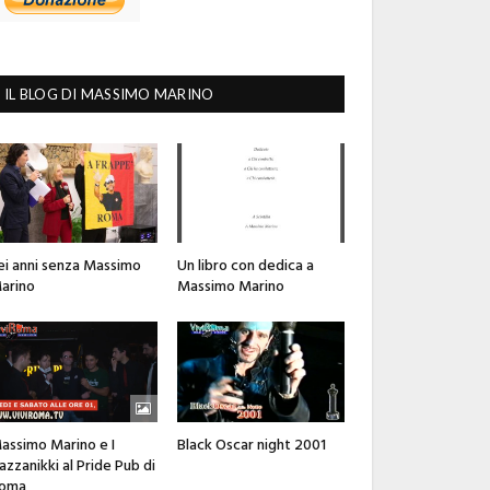
IL BLOG DI MASSIMO MARINO
ei anni senza Massimo
Un libro con dedica a
arino
Massimo Marino
assimo Marino e I
Black Oscar night 2001
azzanikki al Pride Pub di
oma