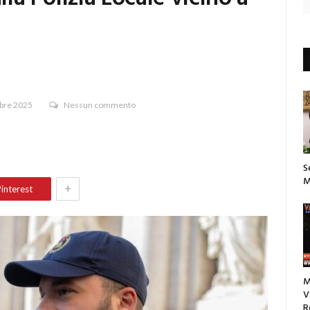
bre 2025
Nessun commento
S
M
+
interest
M
V
R