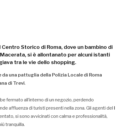
l
Centro Storico di Roma
, dove un
bambino di
i Macerata
, si è allontanato per alcuni istanti
iava tra le vie dello shopping.
da una pattuglia della Polizia Locale di Roma
na di Trevi
.
bbe fermato all’interno di un negozio, perdendo
de affluenza di turisti presenti nella zona. Gli agenti del
I
entato, si sono avvicinati con calma e professionalità,
ù tranquilla.