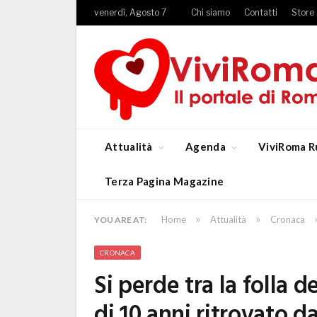
venerdì, Agosto 7
Chi siamo
Contatti
Store
Attualità
Agenda
ViviRoma R
Terza Pagina Magazine
»
»
Home
Attualità
Cronaca
YOU ARE AT:
CRONACA
Si perde tra la folla 
di 10 anni ritrovato da