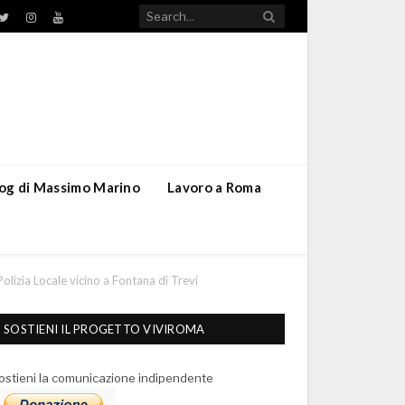
TikTok
ebook
Twitter
Instagram
YouTube
blog di Massimo Marino
Lavoro a Roma
Polizia Locale vicino a Fontana di Trevi
SOSTIENI IL PROGETTO VIVIROMA
ostieni la comunicazione indipendente