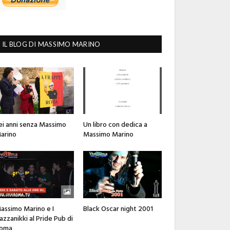
IL BLOG DI MASSIMO MARINO
ei anni senza Massimo
Un libro con dedica a
arino
Massimo Marino
assimo Marino e I
Black Oscar night 2001
azzanikki al Pride Pub di
oma