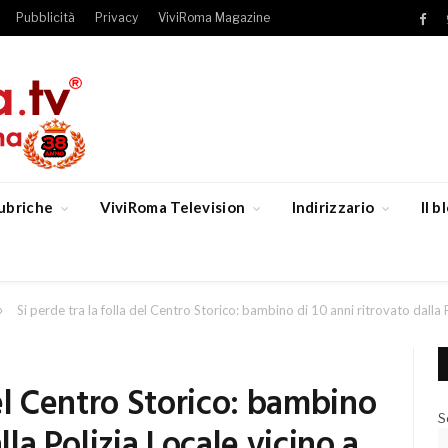
Pubblicità
Privacy
ViviRoma Magazine
Fac
ubriche
ViviRoma Television
Indirizzario
Il 
»
Si perde tra la folla del Centro Storico: bambino di 10 anni ritrovato dalla 
del Centro Storico: bambino
S
lla Polizia Locale vicino a