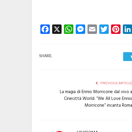
Facebook
X
WhatsApp
Messenge
Email
Twitt
Pi
SHARE.
PREVIOUS ARTICL
La magia di Ennio Morricone dal vivo 
Cinecittà World: “We All Love Enni
Morricone” incanta Rom