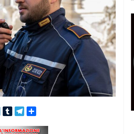
r
er
nterest
LinkedIn
Tumblr
Telegram
Condividi