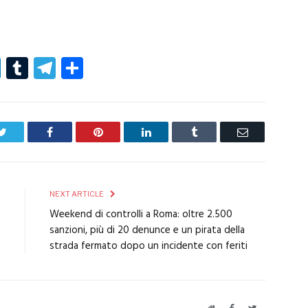
r
er
nterest
LinkedIn
Tumblr
Telegram
Condividi
Twitter
Facebook
Pinterest
LinkedIn
Tumblr
Email
E
NEXT ARTICLE
a
Weekend di controlli a Roma: oltre 2.500
o
sanzioni, più di 20 denunce e un pirata della
a
strada fermato dopo un incidente con feriti
Website
Facebook
Twitter