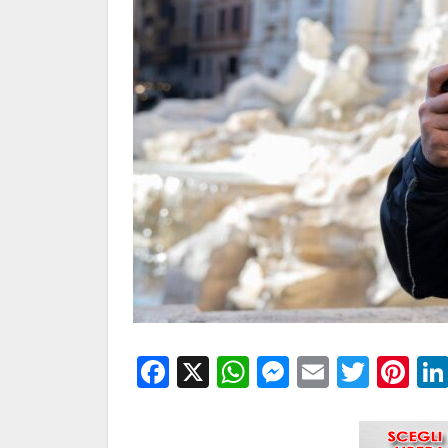
Facebook
X
WhatsApp
Messenge
Email
Twitt
Pi