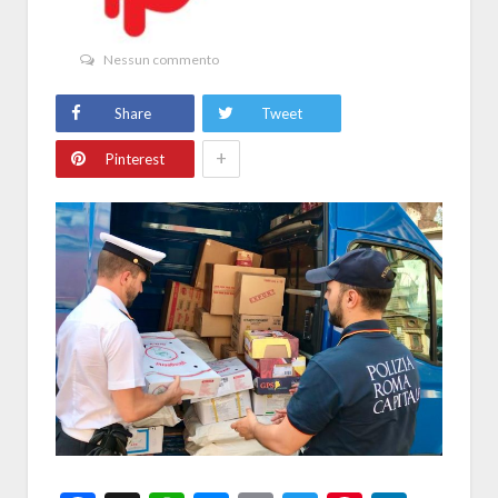
Nessun commento
Share
Tweet
+
Pinterest