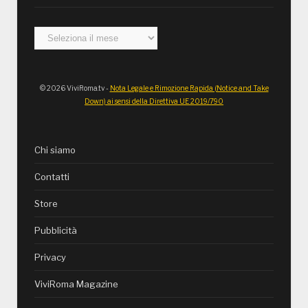
Archivi
© 2026 ViviRoma.tv -
Nota Legale e Rimozione Rapida (Notice and Take
Down) ai sensi della Direttiva UE 2019/790
Chi siamo
Contatti
Store
Pubblicità
Privacy
ViviRoma Magazine