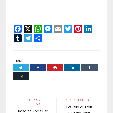
Facebook
X
WhatsApp
Messenger
Email
Twitter
Pintere
Linke
Tumblr
Telegram
Condividi
SHARE.
Twitter
Facebook
Pinterest
LinkedIn
Tumblr
Email
PREVIOUS
NEXT ARTICLE
ARTICLE
Il cavallo di Troia.
Road to Roma Bar