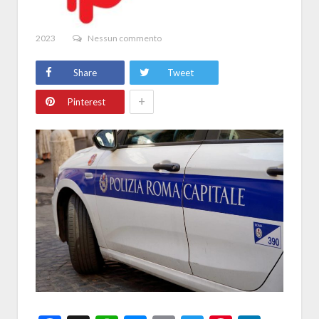
2023
Nessun commento
Share
Tweet
+
Pinterest