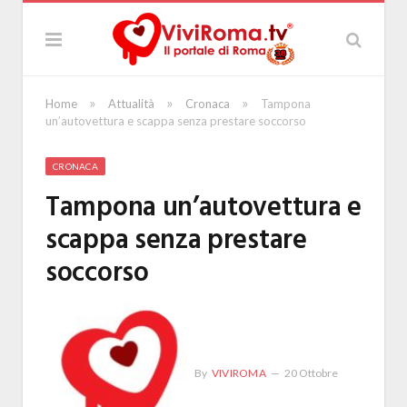
»
»
»
Home
Attualità
Cronaca
Tampona
un’autovettura e scappa senza prestare soccorso
CRONACA
Tampona un’autovettura e
scappa senza prestare
soccorso
By
VIVIROMA
20 Ottobre