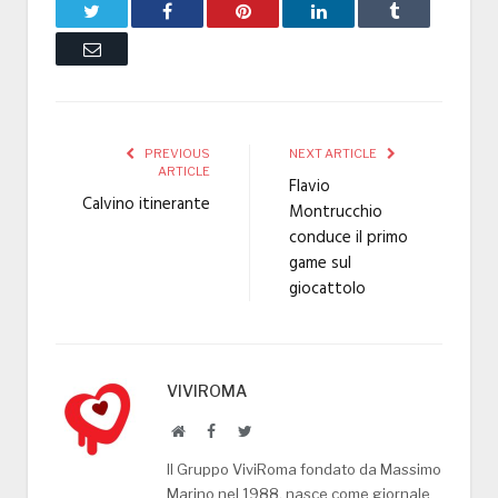
Twitter
Facebook
Pinterest
LinkedIn
Tumblr
Email
PREVIOUS
NEXT ARTICLE
ARTICLE
Flavio
Calvino itinerante
Montrucchio
conduce il primo
game sul
giocattolo
VIVIROMA
Website
Facebook
Twitter
Il Gruppo ViviRoma fondato da Massimo
Marino nel 1988, nasce come giornale