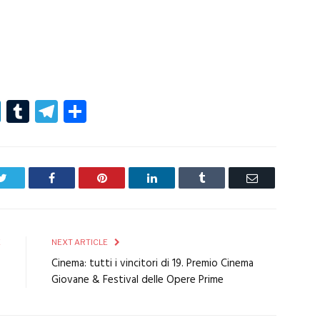
r
er
nterest
LinkedIn
Tumblr
Telegram
Condividi
Twitter
Facebook
Pinterest
LinkedIn
Tumblr
Email
E
NEXT ARTICLE
o
Cinema: tutti i vincitori di 19. Premio Cinema
o
Giovane & Festival delle Opere Prime