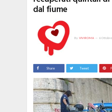
dal fiume
By
VIVIROMA
6 Ottobr
Share
Tweet
P