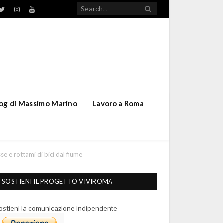
TikTok
ebook
Twitter
Instagram
YouTube
blog di Massimo Marino
Lavoro a Roma
se e rottami di bici dal fiume
SOSTIENI IL PROGETTO VIVIROMA
ostieni la comunicazione indipendente