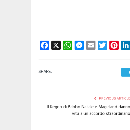
Facebook
X
WhatsApp
Messenge
Email
Twitt
Pi
SHARE.
PREVIOUS ARTICL
Il Regno di Babbo Natale e Magicland dann
vita a un accordo straordinari