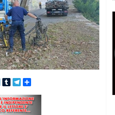
r
er
nterest
LinkedIn
Tumblr
Telegram
Condividi