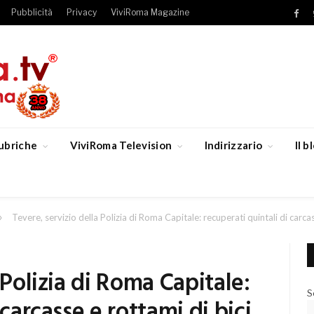
Pubblicità
Privacy
ViviRoma Magazine
Fac
ubriche
ViviRoma Television
Indirizzario
Il 
»
Tevere, servizio della Polizia di Roma Capitale: recuperati quintali di carcas
 Polizia di Roma Capitale:
S
 carcasse e rottami di bici