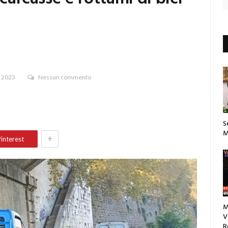
e 2023
Nessun commento
S
M
+
interest
M
V
R