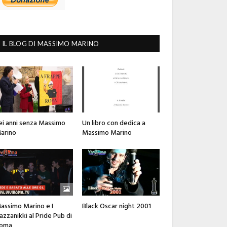
IL BLOG DI MASSIMO MARINO
ei anni senza Massimo
Un libro con dedica a
arino
Massimo Marino
assimo Marino e I
Black Oscar night 2001
azzanikki al Pride Pub di
oma