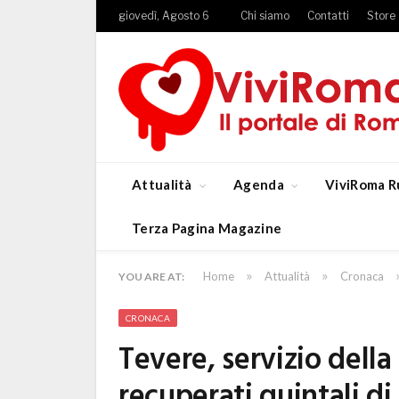
giovedì, Agosto 6
Chi siamo
Contatti
Store
Attualità
Agenda
ViviRoma R
Terza Pagina Magazine
»
»
Home
Attualità
Cronaca
YOU ARE AT:
CRONACA
Tevere, servizio della
recuperati quintali di