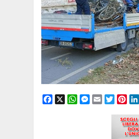
Facebook
X
WhatsApp
Messenge
Email
Twitt
Pi