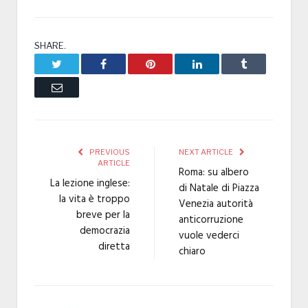
SHARE.
Twitter
Facebook
Pinterest
LinkedIn
Tumblr
Email
PREVIOUS
NEXT ARTICLE
ARTICLE
Roma: su albero
La lezione inglese:
di Natale di Piazza
la vita è troppo
Venezia autorità
breve per la
anticorruzione
democrazia
vuole vederci
diretta
chiaro