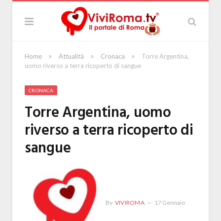
»
»
»
Home
Attualità
Cronaca
Torre Argentina,
uomo riverso a terra ricoperto di sangue
CRONACA
Torre Argentina, uomo
riverso a terra ricoperto di
sangue
By
VIVIROMA
17 Gennaio