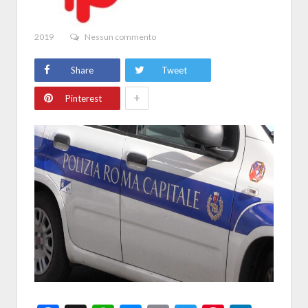
2019
Nessun commento
Share
Tweet
+
Pinterest