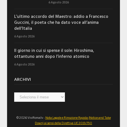
6 Agosto 2026
L’ultimo accordo del Maestro: addio a Francesco
Guccini, il poeta che ha dato voce all’anima
dell’Italia
6 Agosto 2026
Il giorno in cui si spense il sole: Hiroshima,
ottantuno anni dopo l’inferno atomico
6 Agosto 2026
ARCHIVI
Archivi
© 2026 ViviRoma.tv -
Nota Legale e Rimozione Rapida (Notice and Take
Down) ai sensi della Direttiva UE 2019/790