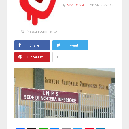
By
VIVIROMA
28 Marzo 2019
Nessun commento
Share
Tweet
+
Pinterest