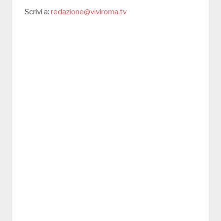
Scrivi a:
redazione@viviroma.tv