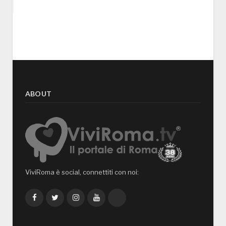
ABOUT
ViviRoma è social, connettiti con noi:
Facebook
Twitter
Instagram
YouTube
TikTok