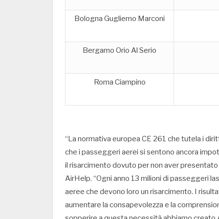
Bologna Gugliemo Marconi
Bergamo Orio Al Serio
Roma Ciampino
“La normativa europea CE 261 che tutela i diritt
che i passeggeri aerei si sentono ancora impot
il risarcimento dovuto per non aver presentato
AirHelp. “Ogni anno 13 milioni di passeggeri las
aeree che devono loro un risarcimento. I risult
aumentare la consapevolezza e la comprensione 
sopperire a questa necessità abbiamo creato Ai