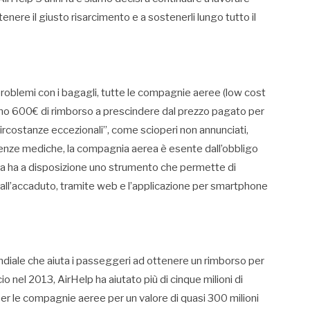
enere il giusto risarcimento e a sostenerli lungo tutto il
o problemi con i bagagli, tutte le compagnie aeree (low cost
o 600€ di rimborso a prescindere dal prezzo pagato per
“circostanze eccezionali”, come scioperi non annunciati,
enze mediche, la compagnia aerea è esente dall’obbligo
ggia ha a disposizione uno strumento che permette di
i dall’accaduto, tramite web e l’applicazione per smartphone
ondiale che aiuta i passeggeri ad ottenere un rimborso per
io nel 2013, AirHelp ha aiutato più di cinque milioni di
per le compagnie aeree per un valore di quasi 300 milioni