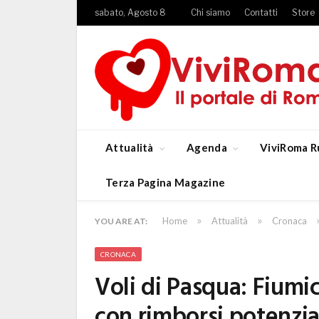
sabato, Agosto 8
Chi siamo
Contatti
Store
Attualità
Agenda
ViviRoma R
Terza Pagina Magazine
»
»
Home
Attualità
Cronaca
YOU ARE AT:
CRONACA
Voli di Pasqua: Fiumi
con rimborsi potenzial