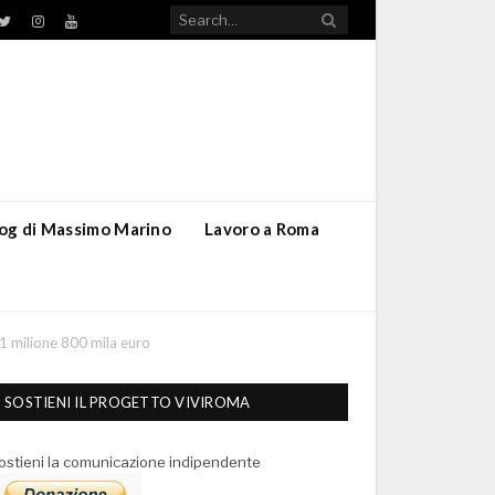
TikTok
ebook
Twitter
Instagram
YouTube
blog di Massimo Marino
Lavoro a Roma
 1 milione 800 mila euro
SOSTIENI IL PROGETTO VIVIROMA
ostieni la comunicazione indipendente