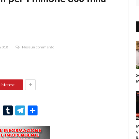
 2018
Nessun commento
S
M
+
interest
r
er
nterest
LinkedIn
Tumblr
Telegram
Condividi
M
V
R