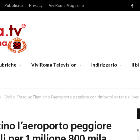
Pubblicità
Privacy
ViviRoma Magazine
Fac
ubriche
ViviRoma Television
Indirizzario
Il 
»
Voli di Pasqua: Fiumicino l’aeroporto peggiore con rimborsi potenziali per
cino l’aeroporto peggiore
S
i per 1 milione 800 mila