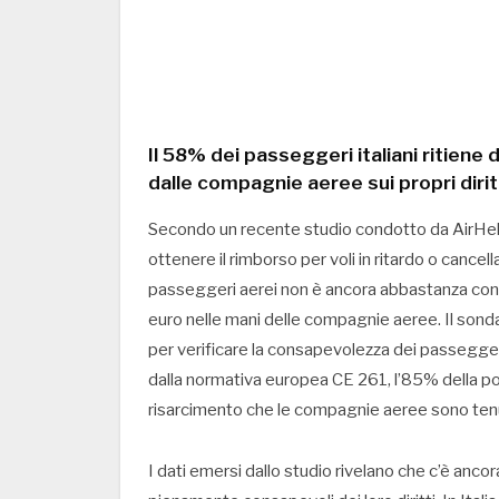
Il 58% dei passeggeri italiani ritie
dalle compagnie aeree sui propri dirit
Secondo un recente studio condotto da AirHelp,
ottenere il rimborso per voli in ritardo o cancella
passeggeri aerei non è ancora abbastanza conosc
euro nelle mani delle compagnie aeree. Il sonda
per verificare la consapevolezza dei passeggeri 
dalla normativa europea CE 261, l’85% della p
risarcimento che le compagnie aeree sono tenu
I dati emersi dallo studio rivelano che c’è anco