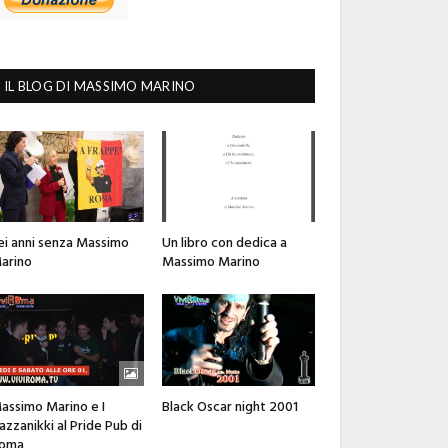
IL BLOG DI MASSIMO MARINO
ei anni senza Massimo
Un libro con dedica a
arino
Massimo Marino
assimo Marino e I
Black Oscar night 2001
azzanikki al Pride Pub di
oma