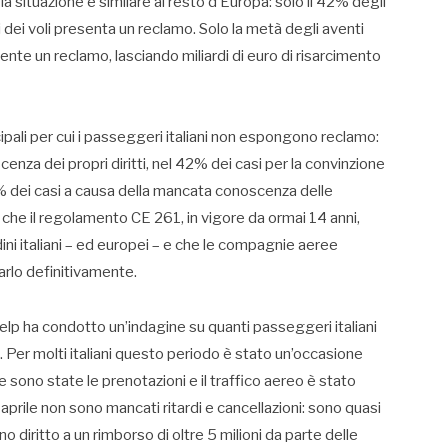
 la situazione è similare al resto d’Europa: solo il 42% degli
ni dei voli presenta un reclamo. Solo la metà degli aventi
ente un reclamo, lasciando miliardi di euro di risarcimento
cipali per cui i passeggeri italiani non espongono reclamo:
enza dei propri diritti, nel 42% dei casi per la convinzione
1% dei casi a causa della mancata conoscenza delle
che il regolamento CE 261, in vigore da ormai 14 anni,
ini italiani – ed europei – e che le compagnie aeree
arlo definitivamente.
Help ha condotto un’indagine su quanti passeggeri italiani
a. Per molti italiani questo periodo è stato un’occasione
 sono state le prenotazioni e il traffico aereo è stato
 aprile non sono mancati ritardi e cancellazioni: sono quasi
no diritto a un rimborso di oltre 5 milioni da parte delle