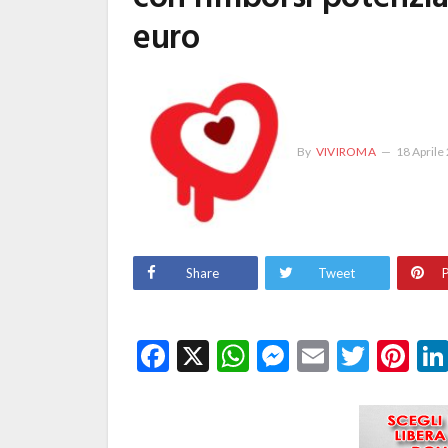
euro
By
VIVIROMA
18 Aprile
Share
Tweet
P
Facebook
X
WhatsApp
Messenge
Email
Twitt
Pi