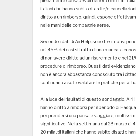
pienamente consapevoli dei loro diritti. In Italia
italiani che hanno subito ritardi e/o cancellazio
diritto a un rimborso, quindi, espone effettivam
nelle mani delle compagnie aeree.
Secondo i dati di AirHelp, sono tre i motivi prin
nel 45% dei casi si tratta di una mancata conosc
di non avere diritto ad un risarcimento e nel 2
procedure di rimborso. Questi dati evidenziano 
non è ancora abbastanza conosciuto tra i cittad
continuano a sottovalutare le pratiche per attu
Alla luce dei risultati di questo sondaggio, Air
hanno diritto a rimborsi per il periodo di Pasqu
per prendersi una pausa e viaggiare, moltissime
significativo. Nella settimana dal 28 marzo al 4
20 mila gli italiani che hanno subito disagi e han