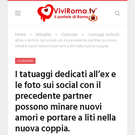
»
»
»
Home
Attualità
Curiosità
I tatuaggi dedicati
all’ex e le foto sui social con il precedente partner possono
minare nuovi amori e portare a liti nella nuova coppia.
CURIOSITÀ
I tatuaggi dedicati all’ex e
le foto sui social con il
precedente partner
possono minare nuovi
amori e portare a liti nella
nuova coppia.