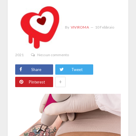
By
VIVIROMA
10 Febbraio
2021
Nessun commento
Share
Tweet
+
Pinterest