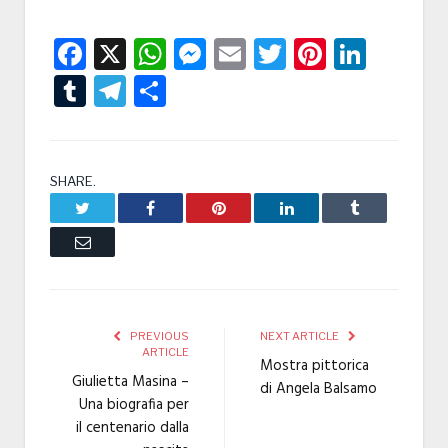
Facebook
X
WhatsApp
Messenger
Email
Twitter
Pintere
Linke
Tumblr
Telegram
Condividi
SHARE.
Twitter
Facebook
Pinterest
LinkedIn
Tumblr
Email
PREVIOUS
NEXT ARTICLE
ARTICLE
Mostra pittorica
Giulietta Masina –
di Angela Balsamo
Una biografia per
il centenario dalla