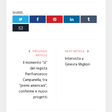
SHARE.
Twitter
Facebook
Pinterest
LinkedIn
Tumblr
Email
PREVIOUS
NEXT ARTICLE
ARTICLE
Intervista a
Il momento “sì”
Ginevra Migliori
del regista
Pierfrancesco
Campanella, tra
“premi americani”,
conferme e nuovi
progetti