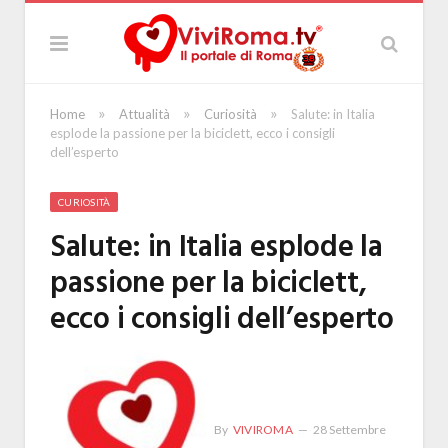
»
»
»
Home
Attualità
Curiosità
Salute: in Italia
esplode la passione per la biciclett, ecco i consigli
dell’esperto
CURIOSITÀ
Salute: in Italia esplode la
passione per la biciclett,
ecco i consigli dell’esperto
By
VIVIROMA
28 Settembre