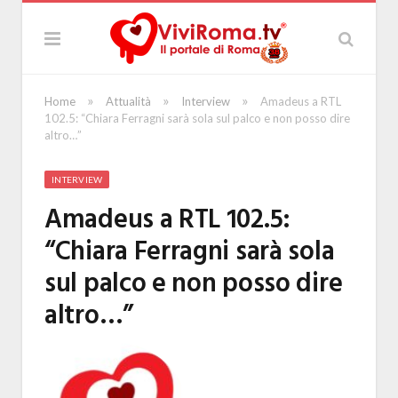
»
»
»
Home
Attualità
Interview
Amadeus a RTL
102.5: “Chiara Ferragni sarà sola sul palco e non posso dire
altro…”
INTERVIEW
Amadeus a RTL 102.5:
“Chiara Ferragni sarà sola
sul palco e non posso dire
altro…”