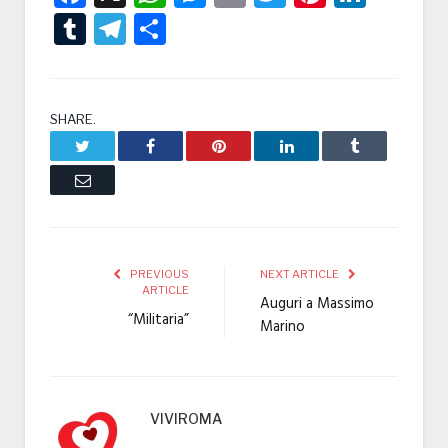
Tumblr
Telegram
Condividi
SHARE.
Twitter
Facebook
Pinterest
LinkedIn
Tumblr
Email
PREVIOUS
NEXT ARTICLE
ARTICLE
Auguri a Massimo
“Militaria”
Marino
VIVIROMA