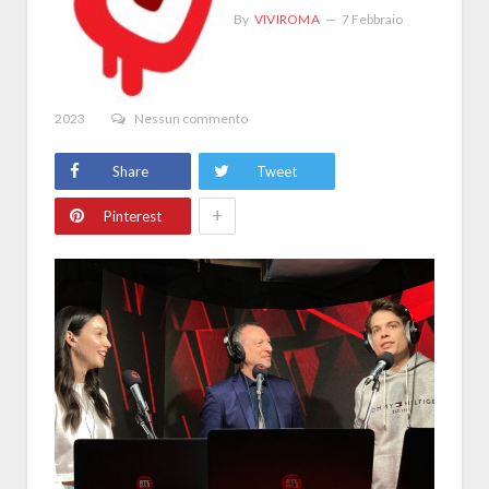
By
VIVIROMA
7 Febbraio
2023
Nessun commento
Share
Tweet
+
Pinterest