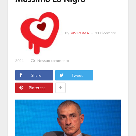
By
VIVIROMA
31 Dicembre
2021
Nessun commento
Share
Tweet
+
Pinterest