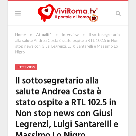
»
»
»
Home
Attualità
Interview
Il sottosegretario
alla salute Andrea Costa è stato ospite a RTL 102.5 in Non
stop news con Giusi Legrenzi, Luigi Santarelli e Massimo Lo
Nigro
INTERVIEW
Il sottosegretario alla
salute Andrea Costa è
stato ospite a RTL 102.5 in
Non stop news con Giusi
Legrenzi, Luigi Santarelli e
Massimo Lo Nigro