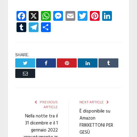
Facebook
X
WhatsApp
Messenger
Email
Twitter
Pintere
Linke
Tumblr
Telegram
Condividi
SHARE.
Twitter
Facebook
Pinterest
LinkedIn
Tumblr
Email
PREVIOUS
NEXT ARTICLE
ARTICLE
È disponibile su
Nella notte tra il
Amazon
31 dicembre e il 1
FRIKKETTONI PER
gennaio 2022
GESÙ