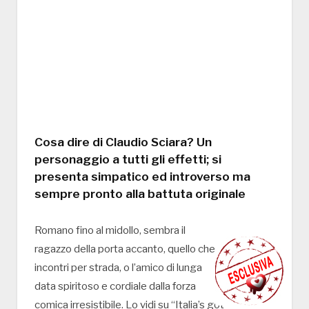
Cosa dire di Claudio Sciara? Un
personaggio a tutti gli effetti; si
presenta simpatico ed introverso ma
sempre pronto alla battuta originale
Romano fino al midollo, sembra il
ragazzo della porta accanto, quello che
incontri per strada, o l’amico di lunga
data spiritoso e cordiale dalla forza
comica irresistibile. Lo vidi su “Italia’s got