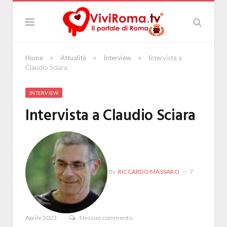
»
»
»
Home
Attualità
Interview
Intervista a
Claudio Sciara
INTERVIEW
Intervista a Claudio Sciara
By
RICCARDO MASSARO
7
Aprile 2023
Nessun commento