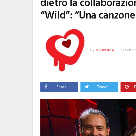
dietro la collaborazi
“Wild”: “Una canzone 
By
VIVIROMA
21 Sette
Share
Tweet
P