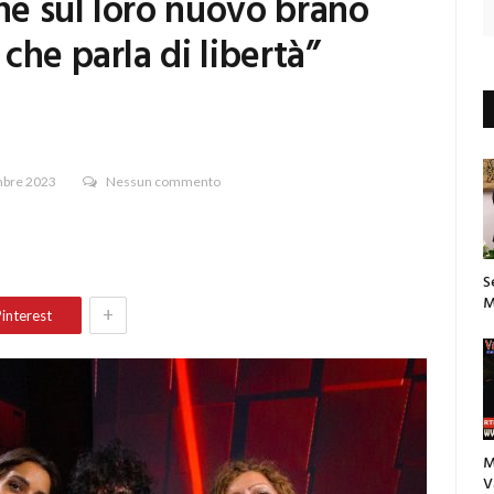
one sul loro nuovo brano
che parla di libertà”
mbre 2023
Nessun commento
S
M
+
interest
M
V