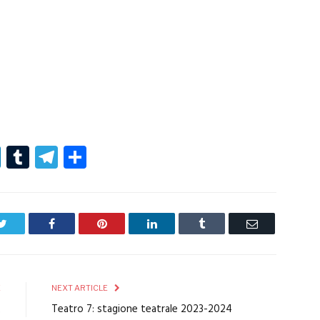
r
er
nterest
LinkedIn
Tumblr
Telegram
Condividi
Twitter
Facebook
Pinterest
LinkedIn
Tumblr
Email
E
NEXT ARTICLE
2
Teatro 7: stagione teatrale 2023-2024