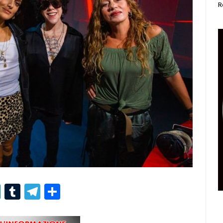
R
r
er
nterest
LinkedIn
Tumblr
Telegram
Condividi