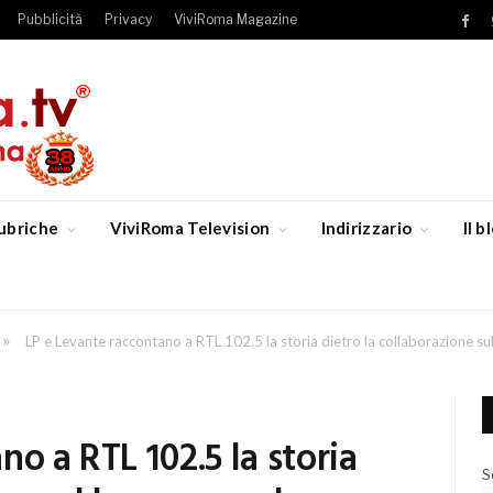
Pubblicità
Privacy
ViviRoma Magazine
Fac
ubriche
ViviRoma Television
Indirizzario
Il 
»
LP e Levante raccontano a RTL 102.5 la storia dietro la collaborazione su
o a RTL 102.5 la storia
S