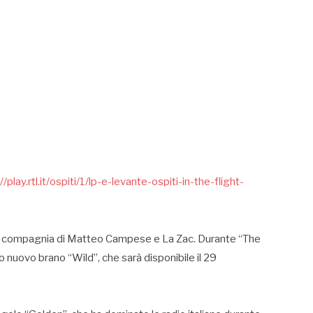
//play.rtl.it/ospiti/1/lp-e-levante-ospiti-in-the-flight-
in compagnia di Matteo Campese e La Zac. Durante “The
oro nuovo brano “Wild”, che sarà disponibile il 29