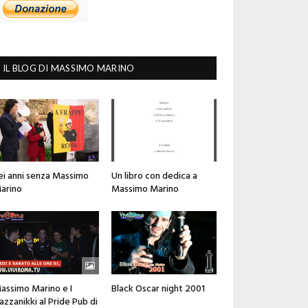
IL BLOG DI MASSIMO MARINO
ei anni senza Massimo
Un libro con dedica a
arino
Massimo Marino
assimo Marino e I
Black Oscar night 2001
azzanikki al Pride Pub di