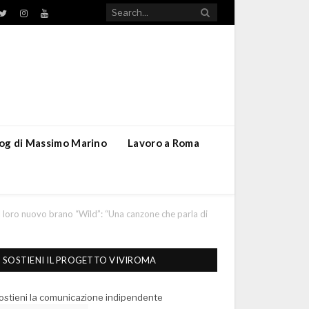
TikTok
ebook
Twitter
Instagram
YouTube
blog di Massimo Marino
Lavoro a Roma
l loro nuovo brano “Wild”: “Una canzone che parla di
SOSTIENI IL PROGETTO VIVIROMA
ostieni la comunicazione indipendente