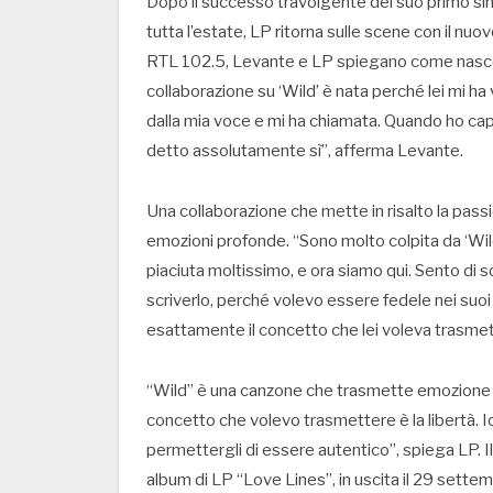
Dopo il successo travolgente del suo primo sin
tutta l’estate, LP ritorna sulle scene con il nuo
RTL 102.5, Levante e LP spiegano come nasce 
collaborazione su ‘Wild’ è nata perché lei mi ha
dalla mia voce e mi ha chiamata. Quando ho capit
detto assolutamente sì”, afferma Levante.
Una collaborazione che mette in risalto la pass
emozioni profonde. “Sono molto colpita da ‘Wild’,
piaciuta moltissimo, e ora siamo qui. Sento di s
scriverlo, perché volevo essere fedele nei suoi 
esattamente il concetto che lei voleva trasmet
“Wild” è una canzone che trasmette emozione pu
concetto che volevo trasmettere è la libertà. I
permettergli di essere autentico”, spiega LP. 
album di LP “Love Lines”, in uscita il 29 settem