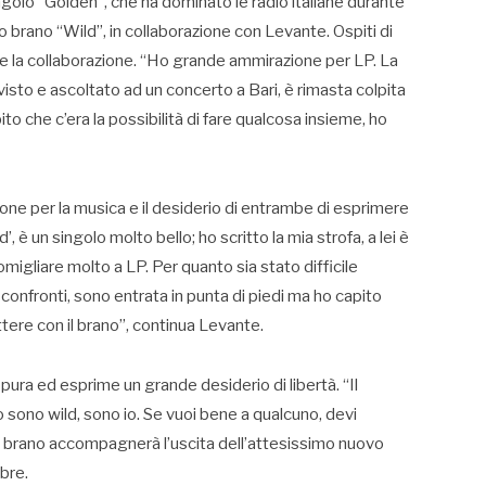
golo “Golden”, che ha dominato le radio italiane durante
vo brano “Wild”, in collaborazione con Levante. Ospiti di
la collaborazione. “Ho grande ammirazione per LP. La
 visto e ascoltato ad un concerto a Bari, è rimasta colpita
o che c’era la possibilità di fare qualcosa insieme, ho
ione per la musica e il desiderio di entrambe di esprimere
 è un singolo molto bello; ho scritto la mia strofa, a lei è
omigliare molto a LP. Per quanto sia stato difficile
confronti, sono entrata in punta di piedi ma ho capito
tere con il brano”, continua Levante.
ra ed esprime un grande desiderio di libertà. “Il
o sono wild, sono io. Se vuoi bene a qualcuno, devi
Il brano accompagnerà l’uscita dell’attesissimo nuovo
bre.