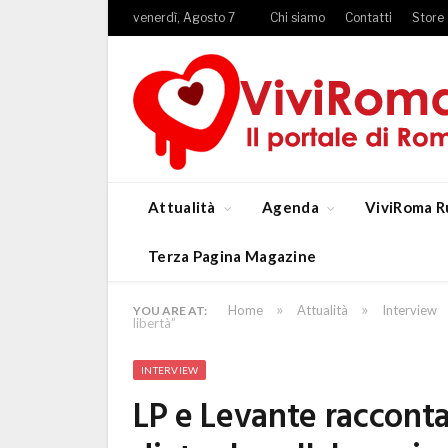
venerdì, Agosto 7
Chi siamo
Contatti
Store
Attualità
Agenda
ViviRoma R
Terza Pagina Magazine
»
»
Home
Attualità
Interview
YOU ARE AT:
libertà”
INTERVIEW
LP e Levante raccontan