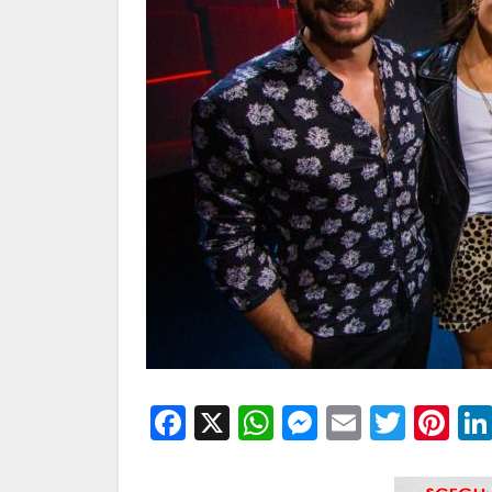
Facebook
X
WhatsApp
Messenge
Email
Twitt
Pi