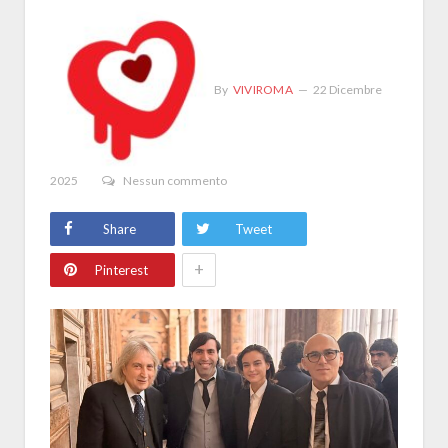
By
VIVIROMA
22 Dicembre
2025
Nessun commento
Share
Tweet
+
Pinterest