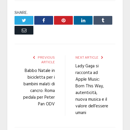
SHARE.
Twitter
Facebook
Pinterest
LinkedIn
Tumblr
Email
PREVIOUS
NEXT ARTICLE
ARTICLE
Lady Gaga si
Babbo Natale in
racconta ad
bicicletta per i
Apple Music:
bambini malati di
Born This Way,
cancro: Roma
autenticità,
pedala per Peter
nuova musica e il
Pan ODV
valore dell’essere
umani