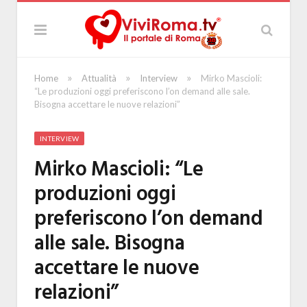
»
»
»
Home
Attualità
Interview
Mirko Mascioli:
“Le produzioni oggi preferiscono l’on demand alle sale.
Bisogna accettare le nuove relazioni”
INTERVIEW
Mirko Mascioli: “Le
produzioni oggi
preferiscono l’on demand
alle sale. Bisogna
accettare le nuove
relazioni”