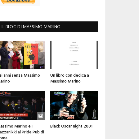
IL BLOG DI MASSIMO MARINO
ei anni senza Massimo
Un libro con dedica a
arino
Massimo Marino
assimo Marino e I
Black Oscar night 2001
azzanikki al Pride Pub di
oma