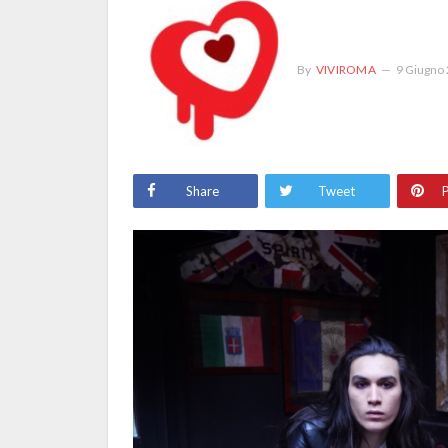
By
VIVIROMA
9 Giugno
Share
Tweet
P