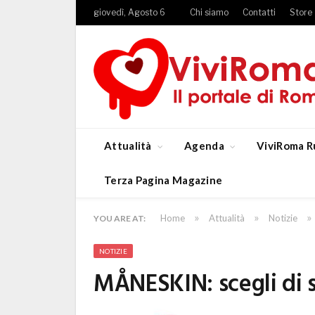
giovedì, Agosto 6
Chi siamo
Contatti
Store
Attualità
Agenda
ViviRoma R
Terza Pagina Magazine
»
»
»
Home
Attualità
Notizie
YOU ARE AT:
NOTIZIE
MÅNESKIN: scegli di 