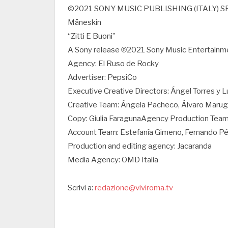
©2021 SONY MUSIC PUBLISHING (ITALY) S
Måneskin
“Zitti E Buoni”
A Sony release ℗2021 Sony Music Entertainmen
Agency: El Ruso de Rocky
Advertiser: PepsiCo
Executive Creative Directors: Ángel Torres y L
Creative Team: Ángela Pacheco, Álvaro Marugán
Copy: Giulia FaragunaAgency Production Team: 
Account Team: Estefanía Gimeno, Fernando Pé
Production and editing agency: Jacaranda
Media Agency: OMD Italia
Scrivi a:
redazione@viviroma.tv