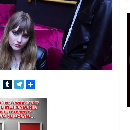
r
er
nterest
LinkedIn
Tumblr
Telegram
Condividi