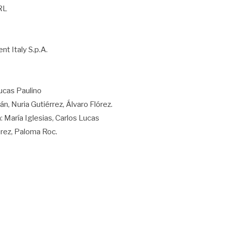
RL
t Italy S.p.A.
ucas Paulino
, Nuria Gutiérrez, Álvaro Flórez.
María Iglesias, Carlos Lucas
rez, Paloma Roc.