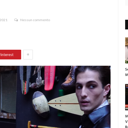
 2021
Nessun commento
+
interest
S
M
M
V
R