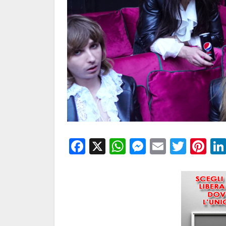
Facebook
X
WhatsApp
Messenge
Email
Twitt
Pi