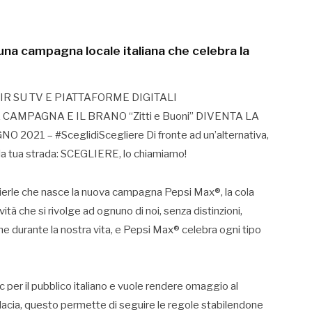
una campagna locale italiana che celebra la
IR SU TV E PIATTAFORME DIGITALI
 CAMPAGNA E IL BRANO “Zitti e Buoni” DIVENTA LA
21 – #SceglidiScegliere Di fronte ad un’alternativa,
 la tua strada: SCEGLIERE, lo chiamiamo!
ompierle che nasce la nuova campagna Pepsi Max®, la cola
tà che si rivolge ad ognuno di noi, senza distinzioni,
e durante la nostra vita, e Pepsi Max® celebra ogni tipo
er il pubblico italiano e vuole rendere omaggio al
dacia, questo permette di seguire le regole stabilendone