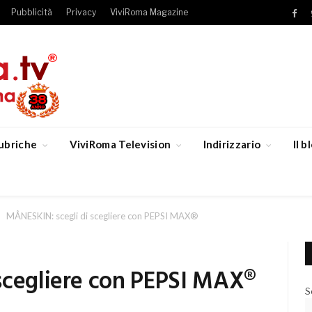
Pubblicità
Privacy
ViviRoma Magazine
Fac
ubriche
ViviRoma Television
Indirizzario
Il 
MÅNESKIN: scegli di scegliere con PEPSI MAX®
scegliere con PEPSI MAX®
S