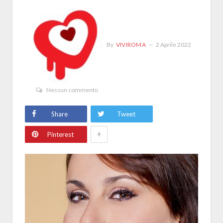
By
VIVIROMA
2 Aprile 2022
Nessun commento
Share
Tweet
+
Pinterest