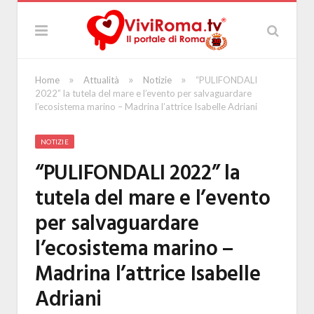
»
»
»
Home
Attualità
Notizie
“PULIFONDALI
2022” la tutela del mare e l’evento per salvaguardare
l’ecosistema marino – Madrina l’attrice Isabelle Adriani
NOTIZIE
“PULIFONDALI 2022” la
tutela del mare e l’evento
per salvaguardare
l’ecosistema marino –
Madrina l’attrice Isabelle
Adriani