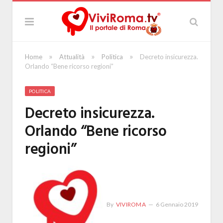
»
»
»
Home
Attualità
Politica
Decreto insicurezza.
Orlando “Bene ricorso regioni”
POLITICA
Decreto insicurezza.
Orlando “Bene ricorso
regioni”
By
VIVIROMA
6 Gennaio 2019