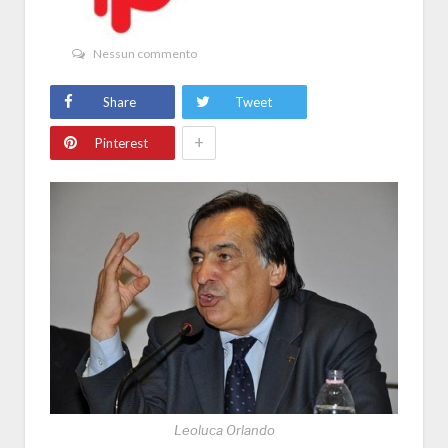
Nessun commento
Share
Tweet
+
Pinterest
Leoluca Orlando