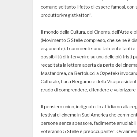
comune soltanto il fatto di essere famosi, con 
produttori/registi/attori”.
Il mondo della Cultura, del Cinema, dell’Arte e 
(Movimento 5 Stelle compreso, che se ne è d
esponente). I commenti sono talmente tanti e tut
possibilità di intervenire su una delle più tristi 
recapitata la lettera aperta da parte del cinema
Mastandrea, da Bertolucci a Ozpetek) invocando
Culturale, Luca Bergamo e della Vicepresident
grado di comprendere, difendere e valorizzare il
Il pensiero unico, indignato, lo affidiamo alla r
festival di cinema in Sud America che commen
persone senza spessore, facilmente arruolabili
voteranno 5 Stelle é preoccupante”. Ovviamente l