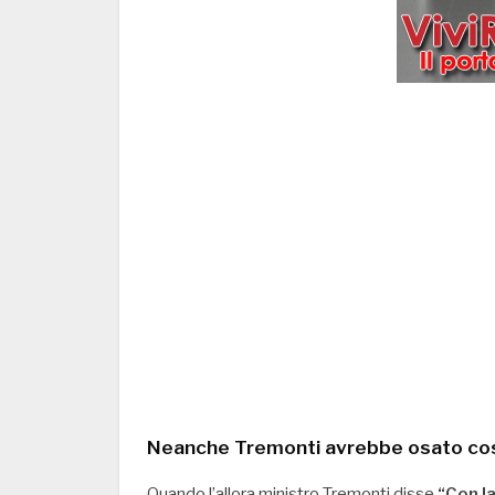
Neanche Tremonti avrebbe osato cos
Quando l’allora ministro Tremonti disse
“Con la