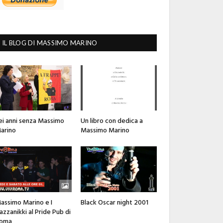
IL BLOG DI MASSIMO MARINO
ei anni senza Massimo
Un libro con dedica a
arino
Massimo Marino
assimo Marino e I
Black Oscar night 2001
azzanikki al Pride Pub di
oma