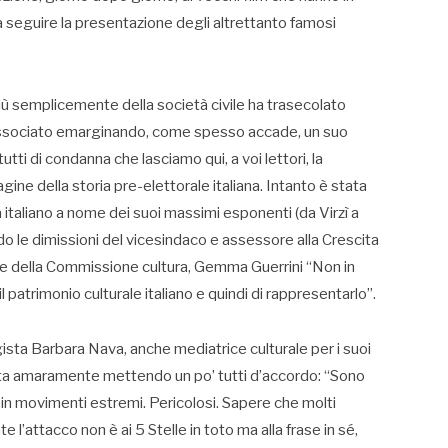
a seguire la presentazione degli altrettanto famosi
più semplicemente della società civile ha trasecolato
issociato emarginando, come spesso accade, un suo
ti di condanna che lasciamo qui, a voi lettori, la
pagine della storia pre-elettorale italiana. Intanto è stata
 italiano a nome dei suoi massimi esponenti (da Virzì a
 le dimissioni del vicesindaco e assessore alla Crescita
e della Commissione cultura, Gemma Guerrini “Non in
 patrimonio culturale italiano e quindi di rappresentarlo”.
egista Barbara Nava, anche mediatrice culturale per i suoi
ta amaramente mettendo un po’ tutti d’accordo: “Sono
 in movimenti estremi. Pericolosi. Sapere che molti
’attacco non è ai 5 Stelle in toto ma alla frase in sé,