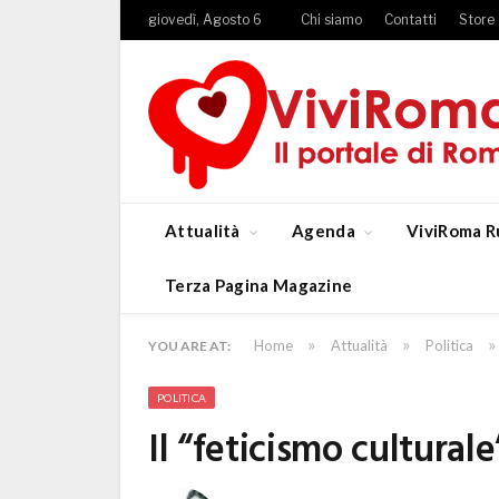
giovedì, Agosto 6
Chi siamo
Contatti
Store
Attualità
Agenda
ViviRoma R
Terza Pagina Magazine
»
»
»
Home
Attualità
Politica
YOU ARE AT:
POLITICA
Il “feticismo culturale