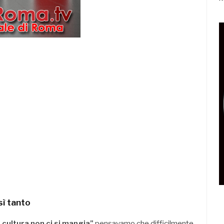
ì tanto
 cultura non ci si mangia”
pensavamo che difficilmente