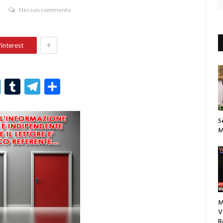
Nessun commento
+
interest
r
er
nterest
LinkedIn
Tumblr
Telegram
Condividi
S
M
M
V
R