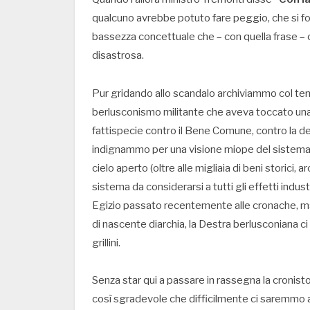
qualcuno avrebbe potuto fare peggio, che si 
bassezza concettuale che – con quella frase – c
disastrosa.
Pur gridando allo scandalo archiviammo col t
berlusconismo militante che aveva toccato una d
fattispecie contro il Bene Comune, contro la de
indignammo per una visione miope del sistema 
cielo aperto (oltre alle migliaia di beni storici, ar
sistema da considerarsi a tutti gli effetti indus
Egizio passato recentemente alle cronache, ma
di nascente diarchia, la Destra berlusconiana ci
grillini.
Senza star qui a passare in rassegna la cronis
così sgradevole che difficilmente ci saremmo 