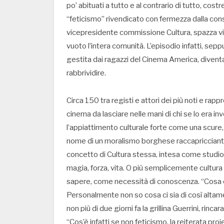
po’ abituati a tutto e al contrario di tutto, cos
“feticismo” rivendicato con fermezza dalla co
vicepresidente commissione Cultura, spazza via
vuoto l’intera comunità. L’episodio infatti, seppu
gestita dai ragazzi del Cinema America, divent
rabbrividire.
Circa 150 tra registi e attori dei più noti e rapp
cinema da lasciare nelle mani di chi se lo era i
l’appiattimento culturale forte come una scure,
nome di un moralismo borghese raccapricciante. 
concetto di Cultura stessa, intesa come studio,
magia, forza, vita. O più semplicemente cultu
sapere, come necessità di conoscenza. “Cosa c’è
Personalmente non so cosa ci sia di così altamen
non più di due giorni fa la grillina Guerrini, rinc
“Cos’è infatti se non feticismo, la reiterata pro