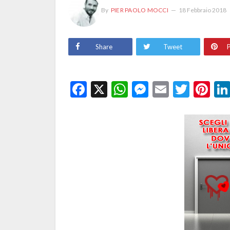
By
PIER PAOLO MOCCI
18 Febbraio 2018
Share
Tweet
P
Facebook
X
WhatsApp
Messenge
Email
Twitt
Pi