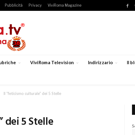
Pubblicità
Privacy
ViviRoma Magazine
Fac
ubriche
ViviRoma Television
Indirizzario
Il 
Il “feticismo culturale” dei 5 Stelle
” dei 5 Stelle
S