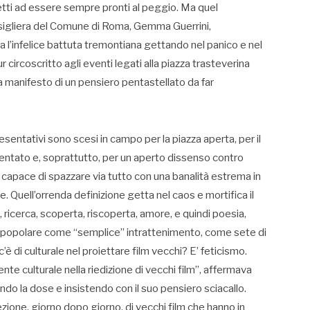
tretti ad essere sempre pronti al peggio. Ma quel
nsigliera del Comune di Roma, Gemma Guerrini,
 l’infelice battuta tremontiana gettando nel panico e nel
r circoscritto agli eventi legati alla piazza trasteverina
a manifesto di un pensiero pentastellato da far
resentativi sono scesi in campo per la piazza aperta, per il
nventato e, soprattutto, per un aperto dissenso contro
 capace di spazzare via tutto con una banalità estrema in
Quell’orrenda definizione getta nel caos e mortifica il
 ricerca, scoperta, riscoperta, amore, e quindi poesia,
ra popolare come “semplice” intrattenimento, come sete di
 di culturale nel proiettare film vecchi? E’ feticismo.
te culturale nella riedizione di vecchi film”, affermava
arando la dose e insistendo con il suo pensiero sciacallo.
iezione, giorno dopo giorno, di vecchi film che hanno in