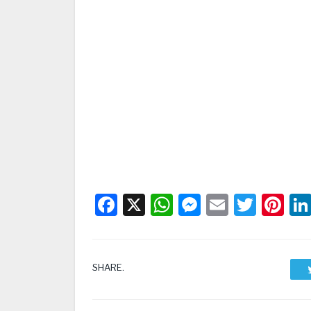
Facebook
X
WhatsApp
Messenge
Email
Twitt
Pi
SHARE.