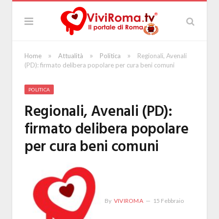
»
»
»
Home
Attualità
Politica
Regionali, Avenali
(PD): firmato delibera popolare per cura beni comuni
POLITICA
Regionali, Avenali (PD):
firmato delibera popolare
per cura beni comuni
By
VIVIROMA
15 Febbraio