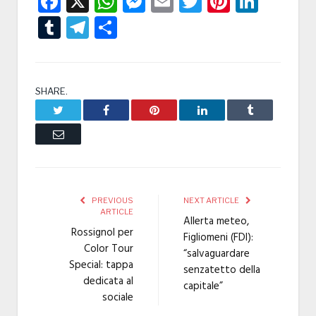
Facebook
X
WhatsApp
Messenger
Email
Twitter
Pintere
Linke
Tumblr
Telegram
Condividi
SHARE.
Twitter
Facebook
Pinterest
LinkedIn
Tumblr
Email
PREVIOUS
NEXT ARTICLE
ARTICLE
Allerta meteo,
Rossignol per
Figliomeni (FDI):
Color Tour
“salvaguardare
Special: tappa
senzatetto della
dedicata al
capitale”
sociale