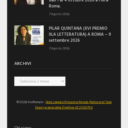
dall’1 al 4 ottobre 2026 a Fiera
Roma.
7 Agosto 2026
PILAR QUINTANA (XVI PREMIO
IILA LETTERATURA) A ROMA – 9
settembre 2026
7 Agosto 2026
ARCHIVI
Archivi
© 2026 ViviRoma.tv -
Nota Legale e Rimozione Rapida (Notice and Take
Down) ai sensi della Direttiva UE 2019/790
Chi siamo