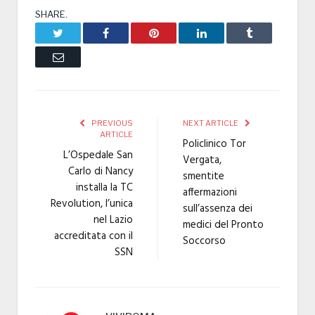
SHARE.
Twitter
Facebook
Pinterest
LinkedIn
Tumblr
Email
PREVIOUS
NEXT ARTICLE
ARTICLE
Policlinico Tor
L’Ospedale San
Vergata,
Carlo di Nancy
smentite
installa la TC
affermazioni
Revolution, l’unica
sull’assenza dei
nel Lazio
medici del Pronto
accreditata con il
Soccorso
SSN