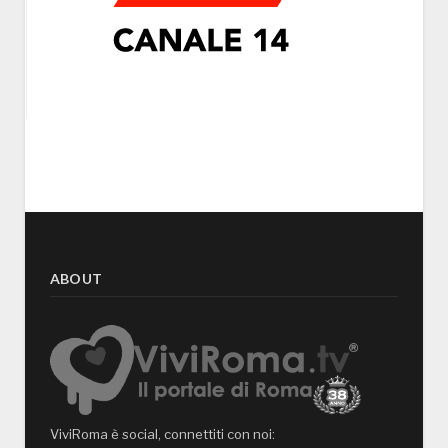
ABOUT
ViviRoma è social, connettiti con noi: