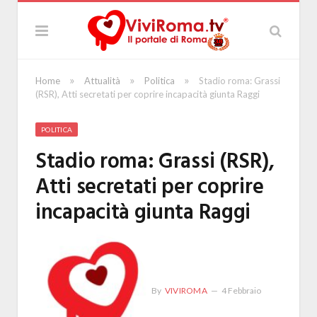
»
»
»
Home
Attualità
Politica
Stadio roma: Grassi
(RSR), Atti secretati per coprire incapacità giunta Raggi
POLITICA
Stadio roma: Grassi (RSR),
Atti secretati per coprire
incapacità giunta Raggi
By
VIVIROMA
4 Febbraio