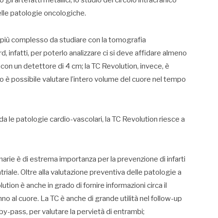
gli artefatti metallici, lo studio del circolo intracranico
elle patologie oncologiche.
o più complesso da studiare con la tomografia
 infatti, per poterlo analizzare ci si deve affidare almeno
 con un detettore di 4 cm; la TC Revolution, invece, è
 è possibile valutare l’intero volume del cuore nel tempo
a le patologie cardio-vascolari, la TC Revolution riesce a
onarie è di estrema importanza per la prevenzione di infarti
atriale. Oltre alla valutazione preventiva delle patologie a
tion è anche in grado di fornire informazioni circa il
o al cuore. La TC è anche di grande utilità nel follow-up
by-pass, per valutare la pervietà di entrambi;