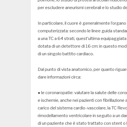
polmone, lo studio di protesi articolari riducendo 
per escludere aneurismi cerebrali e lo studio d
In particolare, il cuore è generalmente l’organ
computerizzata: secondo le linee guida standard,
a una TC a 64 strati, quest’ultima equipaggiata
dotata di un detettore di 16 cm: in questo modo
di un singolo battito cardiaco.
Dal punto di vista anatomico, per quanto riguard
dare informazioni circa:
● le coronaropatie: valutare la salute delle cor
e ischemie, anche nei pazienti con fibrillazione 
carico del sistema cardio-vascolare, la TC Revolu
rimodellamento ventricolare in seguito a un dann
di un paziente che è stato trattato con stent o 