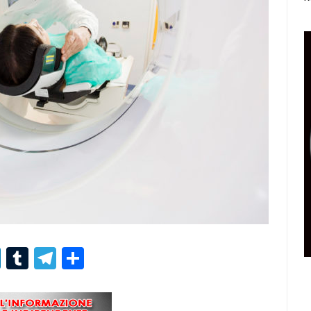
r
er
nterest
LinkedIn
Tumblr
Telegram
Condividi