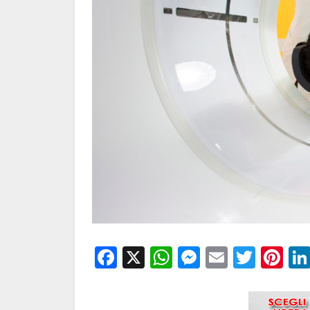
Facebook
X
WhatsApp
Messenge
Email
Twitt
Pi