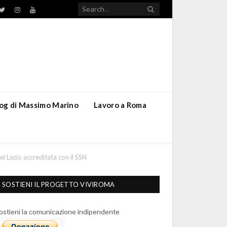
TikTok
ebook
Twitter
Instagram
YouTube
blog di Massimo Marino
Lavoro a Roma
el Lazio accreditata con il SSN
SOSTIENI IL PROGETTO VIVIROMA
ostieni la comunicazione indipendente