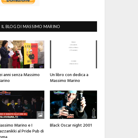
IL BLOG DI MASSIMO MARINO
ei anni senza Massimo
Un libro con dedica a
arino
Massimo Marino
assimo Marino e I
Black Oscar night 2001
azzanikki al Pride Pub di
oma