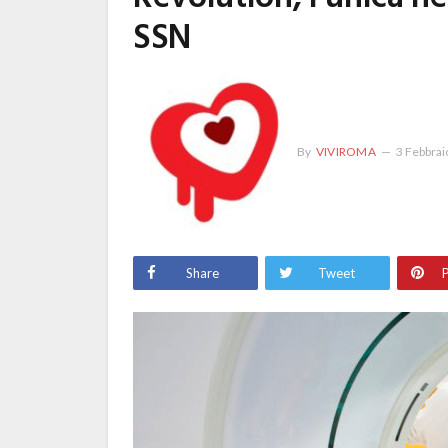
SSN
By
VIVIROMA
3 Febbrai
Share
Tweet
P