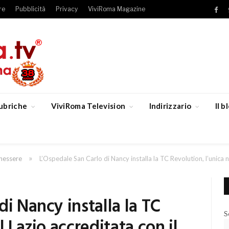
re
Pubblicità
Privacy
ViviRoma Magazine
Fac
ubriche
ViviRoma Television
Indirizzario
Il 
»
enessere
L’Ospedale San Carlo di Nancy installa la TC Revolution, l’unica n
i Nancy installa la TC
S
l Lazio accreditata con il