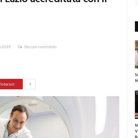
o 2019
Nessun commento
S
M
+
interest
M
V
R