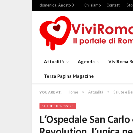
domenica, Agosto 9
Chi siamo
Contatti
Sto
Attualità
Agenda
ViviRoma R
Terza Pagina Magazine
»
»
Home
Attualità
Salute e B
YOU ARE AT:
SALUTE E BENESSERE
L’Ospedale San Carlo d
Revolution, l’unica ne