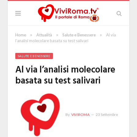
»
»
»
Home
Attualità
Salute e Benessere
Al via
l’analisi molecolare basata su test salivari
SALUTE E BENESSERE
Al via l’analisi molecolare
basata su test salivari
By
VIVIROMA
23 Settembre