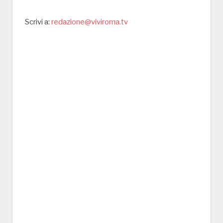
Scrivi a:
redazione@viviroma.tv