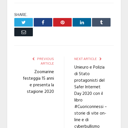
SHARE.
Twitter
Facebook
Pinterest
LinkedIn
Tumblr
Email
PREVIOUS
NEXT ARTICLE
ARTICLE
Unieuro e Polizia
Zoomarine
di Stato
festeggia 15 anni
protagonisti del
e presenta la
Safer Internet
stagione 2020
Day 2020 con il
libro
#Cuoriconnessi –
storie di vite on-
line e di
cyberbullismo