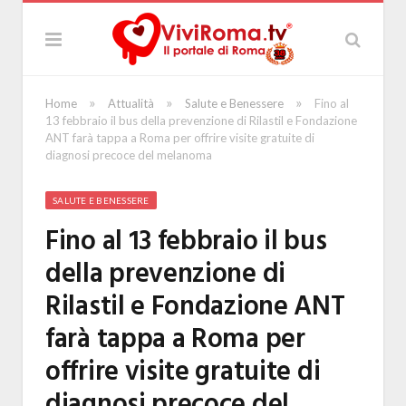
»
»
»
Home
Attualità
Salute e Benessere
Fino al
13 febbraio il bus della prevenzione di Rilastil e Fondazione
ANT farà tappa a Roma per offrire visite gratuite di
diagnosi precoce del melanoma
SALUTE E BENESSERE
Fino al 13 febbraio il bus
della prevenzione di
Rilastil e Fondazione ANT
farà tappa a Roma per
offrire visite gratuite di
diagnosi precoce del