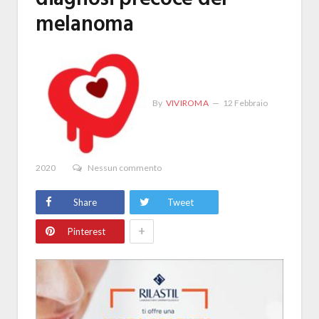
melanoma
By
VIVIROMA
12 Febbraio
2020
Nessun commento
Share
Tweet
+
Pinterest