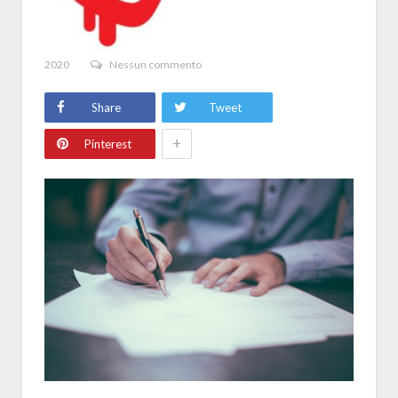
2020
Nessun commento
Share
Tweet
+
Pinterest