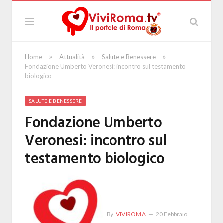
»
»
»
Home
Attualità
Salute e Benessere
Fondazione Umberto Veronesi: incontro sul testamento
biologico
SALUTE E BENESSERE
Fondazione Umberto
Veronesi: incontro sul
testamento biologico
By
VIVIROMA
20 Febbraio