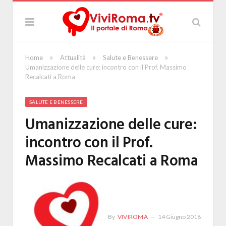
»
»
»
Home
Attualità
Salute e Benessere
Umanizzazione delle cure: incontro con il Prof. Massimo
Recalcati a Roma
SALUTE E BENESSERE
Umanizzazione delle cure:
incontro con il Prof.
Massimo Recalcati a Roma
By
VIVIROMA
14 Giugno 2018