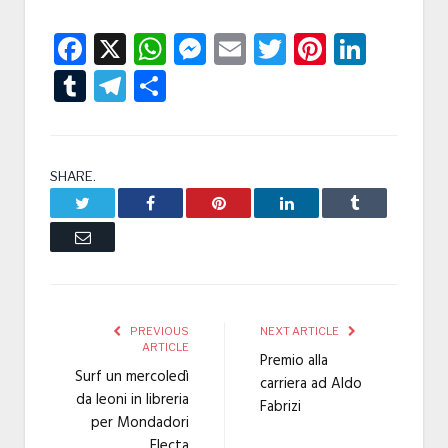
Facebook
X
WhatsApp
Messenger
Email
Twitter
Pintere
Linke
Tumblr
Telegram
Condividi
SHARE.
Twitter
Facebook
Pinterest
LinkedIn
Tumblr
Email
PREVIOUS
NEXT ARTICLE
ARTICLE
Premio alla
Surf un mercoledì
carriera ad Aldo
da leoni in libreria
Fabrizi
per Mondadori
Electa