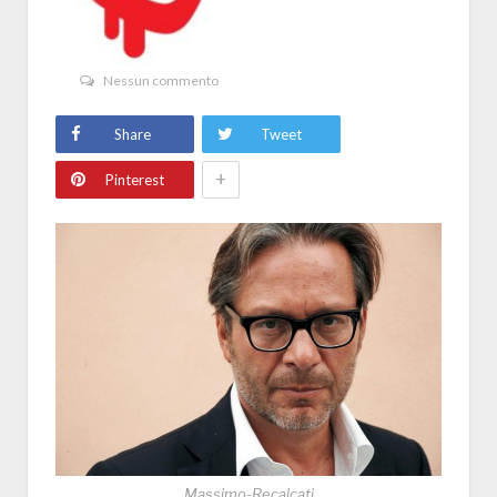
Nessun commento
Share
Tweet
+
Pinterest
Massimo-Recalcati