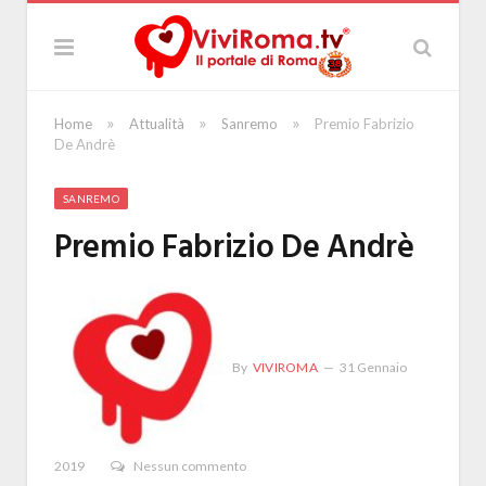
»
»
»
Home
Attualità
Sanremo
Premio Fabrizio
De Andrè
SANREMO
Premio Fabrizio De Andrè
By
VIVIROMA
31 Gennaio
2019
Nessun commento