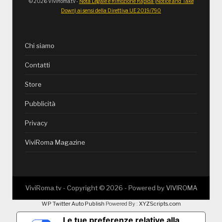
© 2026 ViviRoma.tv -
Nota Legale e Rimozione Rapida (Notice and Take
Down) ai sensi della Direttiva UE 2019/790
Chi siamo
Contatti
Store
Pubblicità
Privacy
ViviRoma Magazine
ViviRoma.tv - Copyright ©
2026
- Powered by
VIVIROMA
WP Twitter Auto Publish
Powered By :
XYZScripts.com
Le tue preferenze relative alla