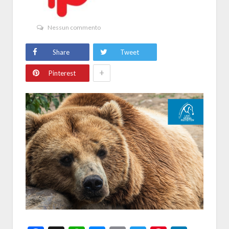
Nessun commento
Share
Tweet
+
Pinterest