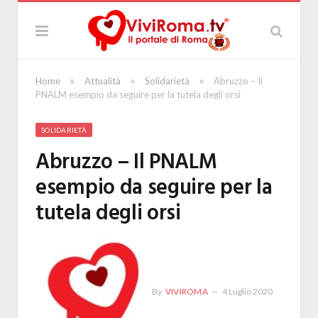
»
»
»
Home
Attualità
Solidarietà
Abruzzo – Il
PNALM esempio da seguire per la tutela degli orsi
SOLIDARIETÀ
Abruzzo – Il PNALM
esempio da seguire per la
tutela degli orsi
By
VIVIROMA
4 Luglio 2020